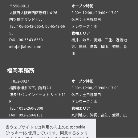
〒550-0013
オープン時間
大阪府大阪市西区新町1-4-26
9:00～12:00／13:00～17:00
四ツ橋グランドビル
休日：土日祝祭日
TEL：06-6543-6654, 06-6543-66
テレワーク：水
55
管轄エリア
FAX：06-6543-6660
福井、岐阜、愛知、三重、近畿地
info[at]tatosa.com
方、島根、鳥取、岡山、徳島、香
川
福岡事務所
〒812-0027
オープン時間
福岡市博多区下川端町2-1
9:00～12:00／13:00～17:00
博多リバレインイースト サイト11
休日：土日祝祭日
F
テレワーク：水
TEL：092-260-9308
管轄エリア
FAX：092-260-8181
九州地方、沖縄、高知、愛媛、広
info[at]tatfuk.com
島、山口
当ウェブサイトでは利用の向上のためcookie
(クッキー)を使用しています。同意するをクリ