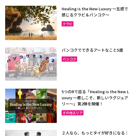
Healing is the New Luxury ～五感で
感じるクラビ＆バンコク～
クラビ
バンコクでできるアートなこと5選
バンコク
5つのRで巡る「Healing is the New L
uxury ～癒しこそ、新しいラグジュア
リー〜」第2弾を開催！
その他エリア
２人なら、もっとタイが好きになる｜