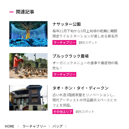
関連記事
ナサッター公園
毎年11月下旬から5月上旬頃の乾期に期間
限定でイルミネーションが楽しめる新名所
ラーチャブリー
観光スポット
プルックラック農場
オーガニックメニューの食事や農産物の販
売も！
ラーチャブリー
タオ・ホン・タイ・ディークン
古い木造3階建家屋をリノベーションし、
現代アーティストの作品展示スペースとカ
フェを併設。
その他エリア
観光スポット
HOME
ラーチャブリー
バッグ