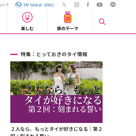
ついて
TAT Global（ENG）
楽しむ
旅のテーマ
【鉄道】
2026/08/03
特集：とっておきのタイ情報
２人なら、もっとタイが好きになる｜第２
回：刻まれる誓い