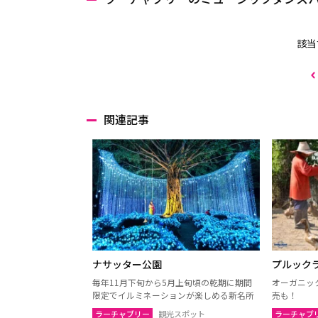
該当
関連記事
ナサッター公園
プルック
毎年11月下旬から5月上旬頃の乾期に期間
オーガニッ
限定でイルミネーションが楽しめる新名所
売も！
ラーチャブリー
観光スポット
ラーチャブ