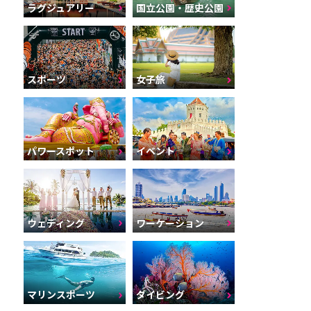
ラグジュアリー
国立公園・歴史公園
スポーツ
女子旅
パワースポット
イベント
ウェディング
ワーケーション
マリンスポーツ
ダイビング