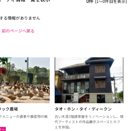
0件
(1〜0件目を表示)
する情報がありません
前のページへ戻る
ラック農場
タオ・ホン・タイ・ディークン
クメニューの食事や農産物の販
古い木造3階建家屋をリノベーションし、現
代アーティストの作品展示スペースとカフ
ェを併設。
リー