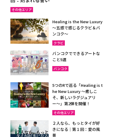
その他エリア
Healing is the New Luxury
～五感で感じるクラビ＆バ
ンコク～
クラビ
バンコクでできるアートな
こと5選
バンコク
5つのRで巡る「Healing is t
he New Luxury ～癒しこ
そ、新しいラグジュアリ
ー〜」第2弾を開催！
その他エリア
２人なら、もっとタイが好
きになる｜第１回：愛の風
景