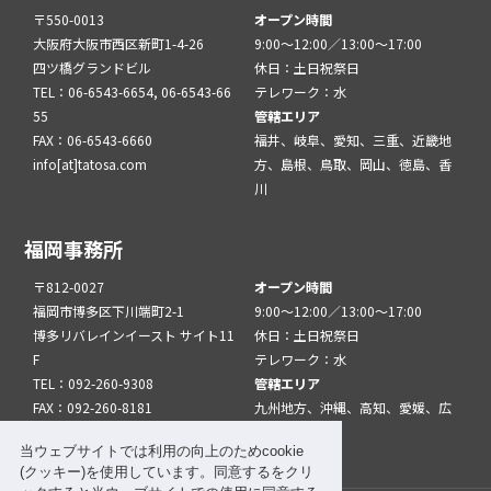
〒550-0013
オープン時間
大阪府大阪市西区新町1-4-26
9:00～12:00／13:00～17:00
四ツ橋グランドビル
休日：土日祝祭日
TEL：06-6543-6654, 06-6543-66
テレワーク：水
55
管轄エリア
FAX：06-6543-6660
福井、岐阜、愛知、三重、近畿地
info[at]tatosa.com
方、島根、鳥取、岡山、徳島、香
川
福岡事務所
〒812-0027
オープン時間
福岡市博多区下川端町2-1
9:00～12:00／13:00～17:00
博多リバレインイースト サイト11
休日：土日祝祭日
F
テレワーク：水
TEL：092-260-9308
管轄エリア
FAX：092-260-8181
九州地方、沖縄、高知、愛媛、広
info[at]tatfuk.com
島、山口
当ウェブサイトでは利用の向上のためcookie
(クッキー)を使用しています。同意するをクリ