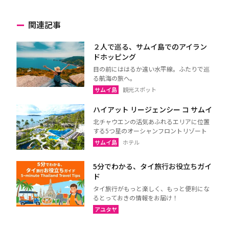
関連記事
２人で巡る、サムイ島でのアイラン
ドホッピング
目の前にははるか遠い水平線。ふたりで巡
る航海の旅へ。
サムイ島
観光スポット
ハイアット リージェンシー コ サムイ
北チャウエンの活気あふれるエリアに位置
する5つ星のオーシャンフロントリゾート
サムイ島
ホテル
5分でわかる、タイ旅行お役立ちガイ
ド
タイ旅行がもっと楽しく、もっと便利にな
るとっておきの情報をお届け！
アユタヤ