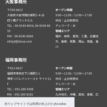
大阪事務所
〒550-0013
オープン時間
大阪府大阪市西区新町1-4-26
9:00～12:00／13:00～17:00
四ツ橋グランドビル
休日：土日祝祭日
TEL：06-6543-6654, 06-6543-66
テレワーク：水
55
管轄エリア
FAX：06-6543-6660
福井、岐阜、愛知、三重、近畿地
info[at]tatosa.com
方、島根、鳥取、岡山、徳島、香
川
福岡事務所
〒812-0027
オープン時間
福岡市博多区下川端町2-1
9:00～12:00／13:00～17:00
博多リバレインイースト サイト11
休日：土日祝祭日
F
テレワーク：水
TEL：092-260-9308
管轄エリア
FAX：092-260-8181
九州地方、沖縄、高知、愛媛、広
info[at]tatfuk.com
島、山口
当ウェブサイトでは利用の向上のためcookie