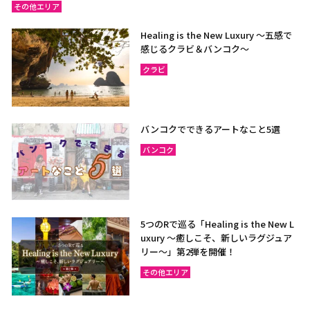
その他エリア
Healing is the New Luxury ～五感で
感じるクラビ＆バンコク～
クラビ
バンコクでできるアートなこと5選
バンコク
5つのRで巡る「Healing is the New L
uxury ～癒しこそ、新しいラグジュア
リー〜」第2弾を開催！
その他エリア