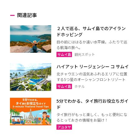
関連記事
２人で巡る、サムイ島でのアイラン
ドホッピング
目の前にははるか遠い水平線。ふたりで巡
る航海の旅へ。
サムイ島
観光スポット
ハイアット リージェンシー コ サムイ
北チャウエンの活気あふれるエリアに位置
する5つ星のオーシャンフロントリゾート
サムイ島
ホテル
5分でわかる、タイ旅行お役立ちガイ
ド
タイ旅行がもっと楽しく、もっと便利にな
るとっておきの情報をお届け！
アユタヤ