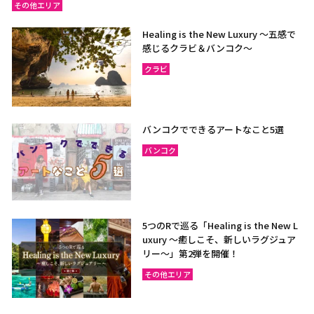
その他エリア
Healing is the New Luxury ～五感で
感じるクラビ＆バンコク～
クラビ
バンコクでできるアートなこと5選
バンコク
5つのRで巡る「Healing is the New L
uxury ～癒しこそ、新しいラグジュア
リー〜」第2弾を開催！
その他エリア