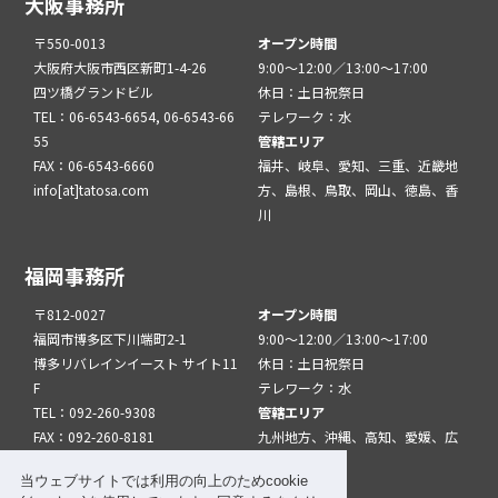
大阪事務所
〒550-0013
オープン時間
大阪府大阪市西区新町1-4-26
9:00～12:00／13:00～17:00
四ツ橋グランドビル
休日：土日祝祭日
TEL：06-6543-6654, 06-6543-66
テレワーク：水
55
管轄エリア
FAX：06-6543-6660
福井、岐阜、愛知、三重、近畿地
info[at]tatosa.com
方、島根、鳥取、岡山、徳島、香
川
福岡事務所
〒812-0027
オープン時間
福岡市博多区下川端町2-1
9:00～12:00／13:00～17:00
博多リバレインイースト サイト11
休日：土日祝祭日
F
テレワーク：水
TEL：092-260-9308
管轄エリア
FAX：092-260-8181
九州地方、沖縄、高知、愛媛、広
info[at]tatfuk.com
島、山口
当ウェブサイトでは利用の向上のためcookie