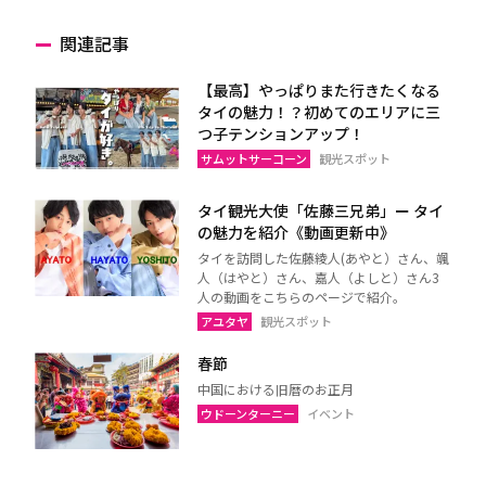
関連記事
【最高】やっぱりまた行きたくなる
タイの魅力！？初めてのエリアに三
つ子テンションアップ！
サムットサーコーン
観光スポット
タイ観光大使「佐藤三兄弟」ー タイ
の魅力を紹介《動画更新中》
タイを訪問した佐藤綾人(あやと）さん、颯
人（はやと）さん、嘉人（よしと）さん3
人の動画をこちらのページで紹介。
アユタヤ
観光スポット
春節
中国における旧暦のお正月
ウドーンターニー
イベント