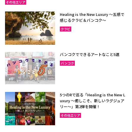
その他エリア
Healing is the New Luxury ～五感で
感じるクラビ＆バンコク～
クラビ
バンコクでできるアートなこと5選
バンコク
5つのRで巡る「Healing is the New L
uxury ～癒しこそ、新しいラグジュア
リー〜」第2弾を開催！
その他エリア