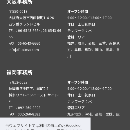
大阪事務所
〒550-0013
オープン時間
大阪府大阪市西区新町1-4-26
9:00～12:00／13:00～17:00
四ツ橋グランドビル
休日：土日祝祭日
TEL：06-6543-6654, 06-6543-66
テレワーク：水
55
管轄エリア
FAX：06-6543-6660
福井、岐阜、愛知、三重、近畿地
info[at]tatosa.com
方、島根、鳥取、岡山、徳島、香
川
福岡事務所
〒812-0027
オープン時間
福岡市博多区下川端町2-1
9:00～12:00／13:00～17:00
博多リバレインイースト サイト11
休日：土日祝祭日
F
テレワーク：水
TEL：092-260-9308
管轄エリア
FAX：092-260-8181
九州地方、沖縄、高知、愛媛、広
info[at]tatfuk.com
島、山口
当ウェブサイトでは利用の向上のためcookie