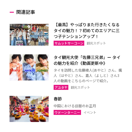
関連記事
【最高】やっぱりまた行きたくなる
タイの魅力！？初めてのエリアに三
つ子テンションアップ！
サムットサーコーン
観光スポット
タイ観光大使「佐藤三兄弟」ー タイ
の魅力を紹介《動画更新中》
タイを訪問した佐藤綾人(あやと）さん、颯
人（はやと）さん、嘉人（よしと）さん3
人の動画をこちらのページで紹介。
アユタヤ
観光スポット
春節
中国における旧暦のお正月
ウドーンターニー
イベント