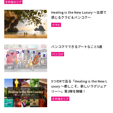
その他エリア
Healing is the New Luxury ～五感で
感じるクラビ＆バンコク～
クラビ
バンコクでできるアートなこと5選
バンコク
5つのRで巡る「Healing is the New L
uxury ～癒しこそ、新しいラグジュア
リー〜」第2弾を開催！
その他エリア