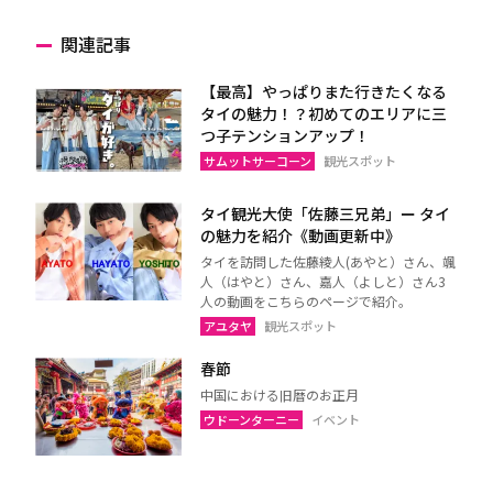
関連記事
【最高】やっぱりまた行きたくなる
タイの魅力！？初めてのエリアに三
つ子テンションアップ！
サムットサーコーン
観光スポット
タイ観光大使「佐藤三兄弟」ー タイ
の魅力を紹介《動画更新中》
タイを訪問した佐藤綾人(あやと）さん、颯
人（はやと）さん、嘉人（よしと）さん3
人の動画をこちらのページで紹介。
アユタヤ
観光スポット
春節
中国における旧暦のお正月
ウドーンターニー
イベント