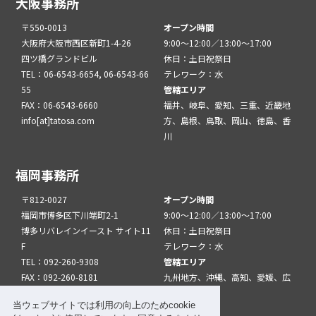
大阪事務所
〒550-0013
オープン時間
大阪府大阪市西区新町1-4-26
9:00～12:00／13:00～17:00
四ツ橋グランドビル
休日：土日祝祭日
TEL：06-6543-6654, 06-6543-66
テレワーク：水
55
管轄エリア
FAX：06-6543-6660
福井、岐阜、愛知、三重、近畿地
info[at]tatosa.com
方、島根、鳥取、岡山、徳島、香
川
福岡事務所
〒812-0027
オープン時間
福岡市博多区下川端町2-1
9:00～12:00／13:00～17:00
博多リバレインイースト サイト11
休日：土日祝祭日
F
テレワーク：水
TEL：092-260-9308
管轄エリア
FAX：092-260-8181
九州地方、沖縄、高知、愛媛、広
info[at]tatfuk.com
島、山口
当ウェブサイトでは利用の向上のためcookie