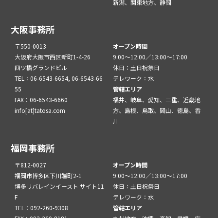
新潟、関東地方、静岡
大阪事務所
〒550-0013
オープン時間
大阪府大阪市西区新町1-4-26
9:00～12:00／13:00～17:00
四ツ橋グランドビル
休日：土日祝祭日
TEL：06-6543-6654, 06-6543-66
テレワーク：水
55
管轄エリア
FAX：06-6543-6660
福井、岐阜、愛知、三重、近畿地
info[at]tatosa.com
方、島根、鳥取、岡山、徳島、香
川
福岡事務所
〒812-0027
オープン時間
福岡市博多区下川端町2-1
9:00～12:00／13:00～17:00
博多リバレインイースト サイト11
休日：土日祝祭日
F
テレワーク：水
TEL：092-260-9308
管轄エリア