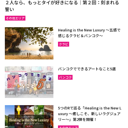
２人なら、もっとタイが好きになる｜第２回：刻まれる
誓い
その他エリア
Healing is the New Luxury ～五感で
感じるクラビ＆バンコク～
クラビ
バンコクでできるアートなこと5選
バンコク
5つのRで巡る「Healing is the New L
uxury ～癒しこそ、新しいラグジュア
リー〜」第2弾を開催！
その他エリア