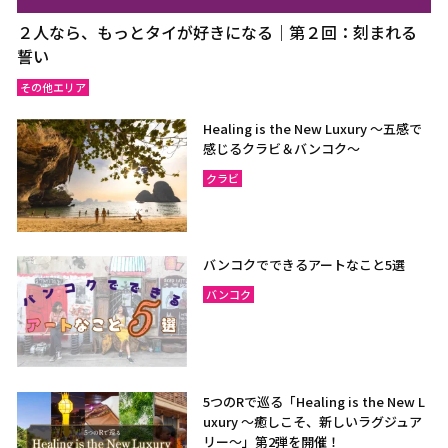
２人なら、もっとタイが好きになる｜第２回：刻まれる
誓い
その他エリア
Healing is the New Luxury ～五感で
感じるクラビ＆バンコク～
クラビ
バンコクでできるアートなこと5選
バンコク
5つのRで巡る「Healing is the New L
uxury ～癒しこそ、新しいラグジュア
リー〜」第2弾を開催！