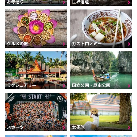
お寺巡り
世界遺産
グルメの旅
ガストロノミー
ラグジュアリー
国立公園・歴史公園
スポーツ
女子旅