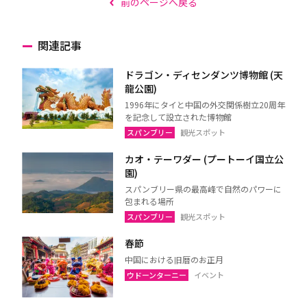
前のページへ戻る
関連記事
ドラゴン・ディセンダンツ博物館 (天
龍公園)
1996年にタイと中国の外交関係樹立20周年
を記念して設立された博物館
スパンブリー
観光スポット
カオ・テーワダー (プートーイ国立公
園)
スパンブリー県の最高峰で自然のパワーに
包まれる場所
スパンブリー
観光スポット
春節
中国における旧暦のお正月
ウドーンターニー
イベント