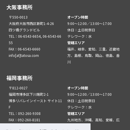
大阪事務所
〒550-0013
オープン時間
大阪府大阪市西区新町1-4-26
9:00～12:00／13:00～17:00
四ツ橋グランドビル
休日：土日祝祭日
TEL：06-6543-6654, 06-6543-66
テレワーク：水
55
管轄エリア
FAX：06-6543-6660
福井、岐阜、愛知、三重、近畿地
info[at]tatosa.com
方、島根、鳥取、岡山、徳島、香
川
福岡事務所
〒812-0027
オープン時間
福岡市博多区下川端町2-1
9:00～12:00／13:00～17:00
博多リバレインイースト サイト11
休日：土日祝祭日
F
テレワーク：水
TEL：092-260-9308
管轄エリア
FAX：092-260-8181
九州地方、沖縄、高知、愛媛、広
info[at]tatfuk.com
島、山口