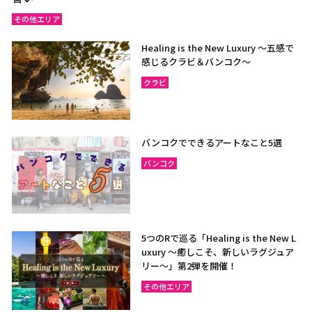
その他エリア
Healing is the New Luxury ～五感で
感じるクラビ＆バンコク～
クラビ
バンコクでできるアートなこと5選
バンコク
5つのRで巡る「Healing is the New L
uxury ～癒しこそ、新しいラグジュア
リー〜」第2弾を開催！
その他エリア