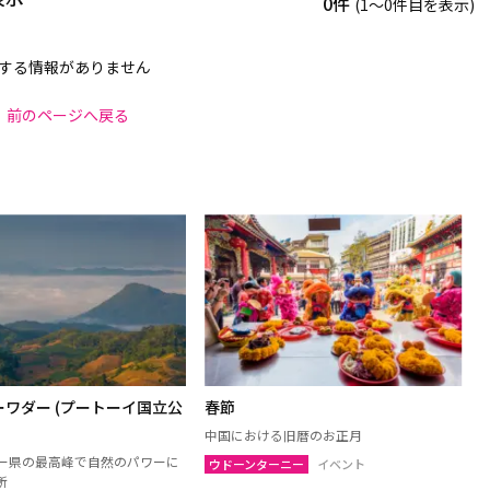
0件
(1〜0件目を表示)
する情報がありません
前のページへ戻る
ワダー (プートーイ国立公
春節
中国における旧暦のお正月
ー県の最高峰で自然のパワーに
ウドーンターニー
イベント
所