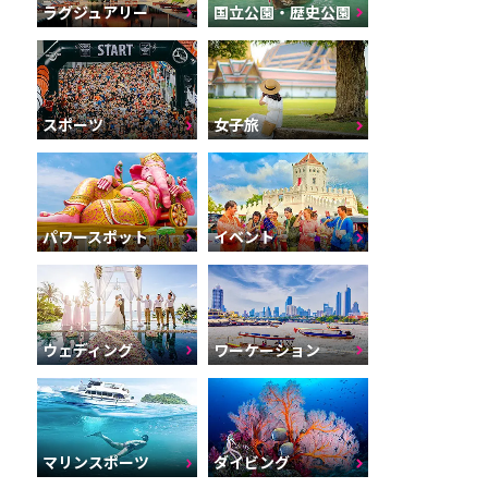
ラグジュアリー
国立公園・歴史公園
スポーツ
女子旅
パワースポット
イベント
ウェディング
ワーケーション
マリンスポーツ
ダイビング