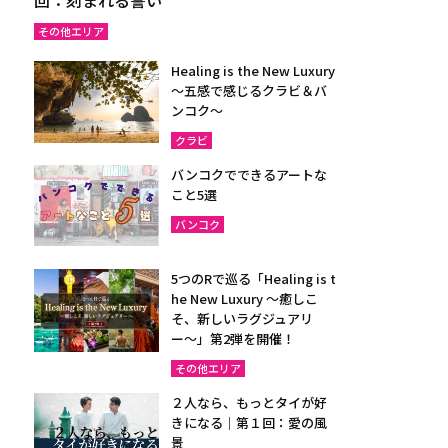
その他エリア
Healing is the New Luxury
～五感で感じるクラビ＆バ
ンコク～
クラビ
バンコクでできるアートな
こと5選
バンコク
5つのRで巡る「Healing is t
he New Luxury ～癒しこ
そ、新しいラグジュアリ
ー〜」第2弾を開催！
その他エリア
２人なら、もっとタイが好
きになる｜第１回：愛の風
景