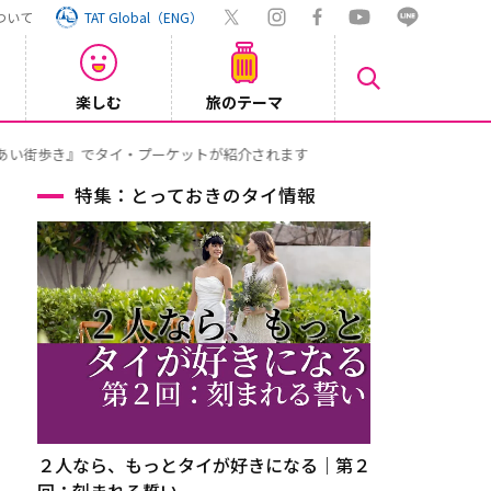
ついて
TAT Global（ENG）
楽しむ
旅のテーマ
Inst
2026/08/04
特集：とっておきのタイ情報
２人なら、もっとタイが好きになる｜第２
回：刻まれる誓い