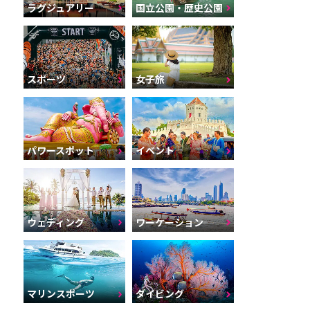
ラグジュアリー
国立公園・歴史公園
スポーツ
女子旅
パワースポット
イベント
ウェディング
ワーケーション
マリンスポーツ
ダイビング