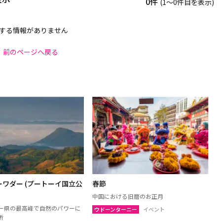
0件
(1〜0件目を表示)
する情報がありません
前のページへ戻る
ワダー (プートーイ国立公
春節
中国における旧暦のお正月
ー県の最高峰で自然のパワーに
ウドーンターニー
イベント
所