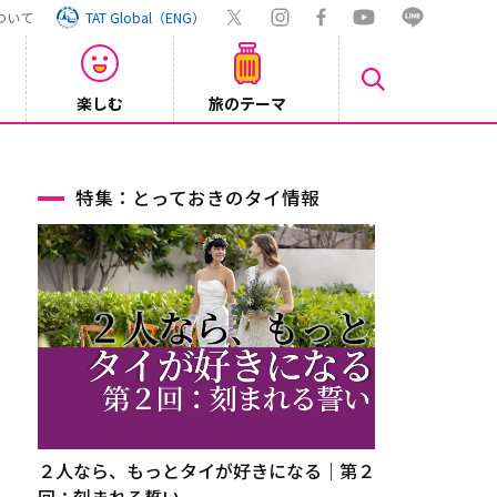
ついて
TAT Global（ENG）
楽しむ
旅のテーマ
Inst
2026/08/04
特集：とっておきのタイ情報
２人なら、もっとタイが好きになる｜第２
回：刻まれる誓い