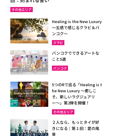
その他エリア
Healing is the New Luxury
～五感で感じるクラビ＆バ
ンコク～
クラビ
バンコクでできるアートな
こと5選
バンコク
5つのRで巡る「Healing is t
he New Luxury ～癒しこ
そ、新しいラグジュアリ
ー〜」第2弾を開催！
その他エリア
２人なら、もっとタイが好
きになる｜第１回：愛の風
景