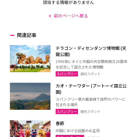
該当する情報がありません
前のページへ戻る
関連記事
ドラゴン・ディセンダンツ博物館 (天
龍公園)
1996年にタイと中国の外交関係樹立20周年
を記念して設立された博物館
スパンブリー
観光スポット
カオ・テーワダー (プートーイ国立公
園)
スパンブリー県の最高峰で自然のパワーに
包まれる場所
スパンブリー
観光スポット
春節
中国における旧暦のお正月