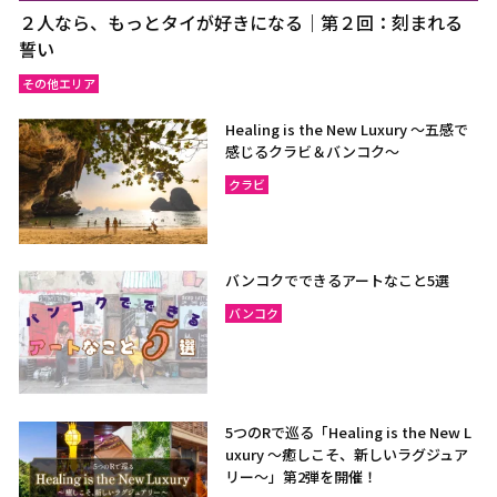
２人なら、もっとタイが好きになる｜第２回：刻まれる
誓い
その他エリア
Healing is the New Luxury ～五感で
感じるクラビ＆バンコク～
クラビ
バンコクでできるアートなこと5選
バンコク
5つのRで巡る「Healing is the New L
uxury ～癒しこそ、新しいラグジュア
リー〜」第2弾を開催！