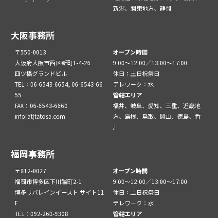
新潟、関東地方、静岡
大阪事務所
〒550-0013
オープン時間
大阪府大阪市西区新町1-4-26
9:00～12:00／13:00～17:00
四ツ橋グランドビル
休日：土日祝祭日
TEL：06-6543-6654, 06-6543-66
テレワーク：水
55
管轄エリア
FAX：06-6543-6660
福井、岐阜、愛知、三重、近畿地
info[at]tatosa.com
方、島根、鳥取、岡山、徳島、香
川
福岡事務所
〒812-0027
オープン時間
福岡市博多区下川端町2-1
9:00～12:00／13:00～17:00
博多リバレインイースト サイト11
休日：土日祝祭日
F
テレワーク：水
TEL：092-260-9308
管轄エリア