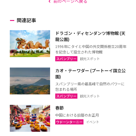
前のページへ戻る
関連記事
ドラゴン・ディセンダンツ博物館 (天
龍公園)
1996年にタイと中国の外交関係樹立20周年
を記念して設立された博物館
スパンブリー
観光スポット
カオ・テーワダー (プートーイ国立公
園)
スパンブリー県の最高峰で自然のパワーに
包まれる場所
スパンブリー
観光スポット
春節
中国における旧暦のお正月
ウドーンターニー
イベント