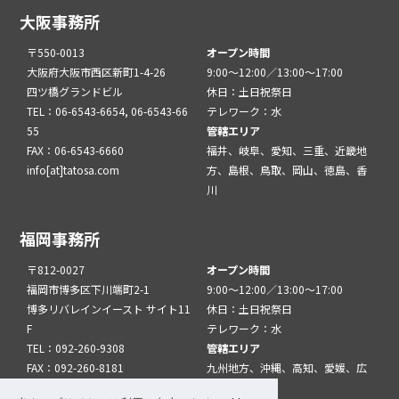
大阪事務所
〒550-0013
オープン時間
大阪府大阪市西区新町1-4-26
9:00～12:00／13:00～17:00
四ツ橋グランドビル
休日：土日祝祭日
TEL：06-6543-6654, 06-6543-66
テレワーク：水
55
管轄エリア
FAX：06-6543-6660
福井、岐阜、愛知、三重、近畿地
info[at]tatosa.com
方、島根、鳥取、岡山、徳島、香
川
福岡事務所
〒812-0027
オープン時間
福岡市博多区下川端町2-1
9:00～12:00／13:00～17:00
博多リバレインイースト サイト11
休日：土日祝祭日
F
テレワーク：水
TEL：092-260-9308
管轄エリア
FAX：092-260-8181
九州地方、沖縄、高知、愛媛、広
info[at]tatfuk.com
島、山口