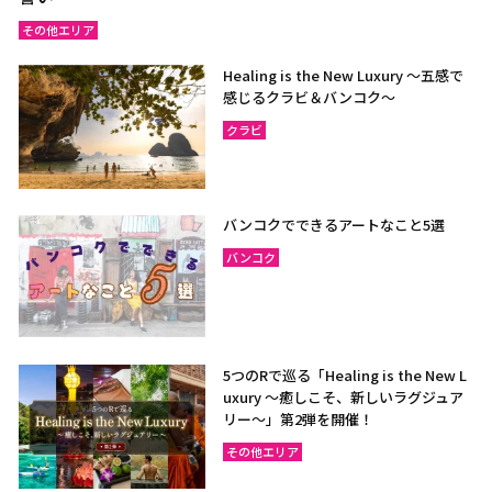
その他エリア
Healing is the New Luxury ～五感で
感じるクラビ＆バンコク～
クラビ
バンコクでできるアートなこと5選
バンコク
5つのRで巡る「Healing is the New L
uxury ～癒しこそ、新しいラグジュア
リー〜」第2弾を開催！
その他エリア