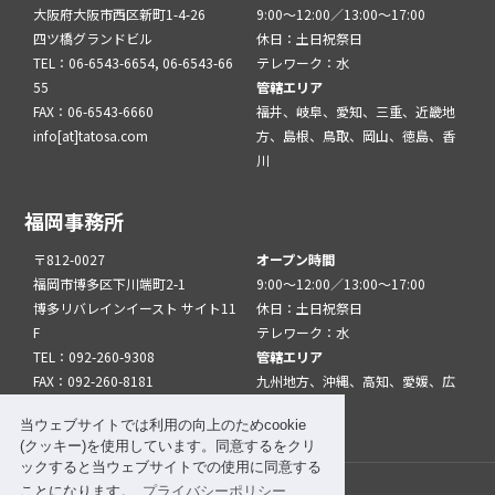
大阪府大阪市西区新町1-4-26
9:00～12:00／13:00～17:00
四ツ橋グランドビル
休日：土日祝祭日
TEL：06-6543-6654, 06-6543-66
テレワーク：水
55
管轄エリア
FAX：06-6543-6660
福井、岐阜、愛知、三重、近畿地
info[at]tatosa.com
方、島根、鳥取、岡山、徳島、香
川
福岡事務所
〒812-0027
オープン時間
福岡市博多区下川端町2-1
9:00～12:00／13:00～17:00
博多リバレインイースト サイト11
休日：土日祝祭日
F
テレワーク：水
TEL：092-260-9308
管轄エリア
FAX：092-260-8181
九州地方、沖縄、高知、愛媛、広
info[at]tatfuk.com
島、山口
当ウェブサイトでは利用の向上のためcookie
(クッキー)を使用しています。同意するをクリ
ックすると当ウェブサイトでの使用に同意する
ことになります。
プライバシーポリシー