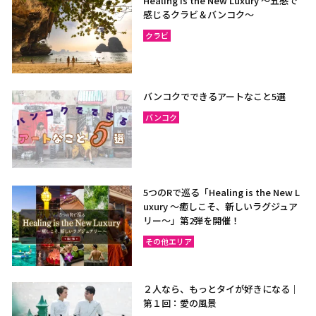
Healing is the New Luxury ～五感で
感じるクラビ＆バンコク～
クラビ
バンコクでできるアートなこと5選
バンコク
5つのRで巡る「Healing is the New L
uxury ～癒しこそ、新しいラグジュア
リー〜」第2弾を開催！
その他エリア
２人なら、もっとタイが好きになる｜
第１回：愛の風景