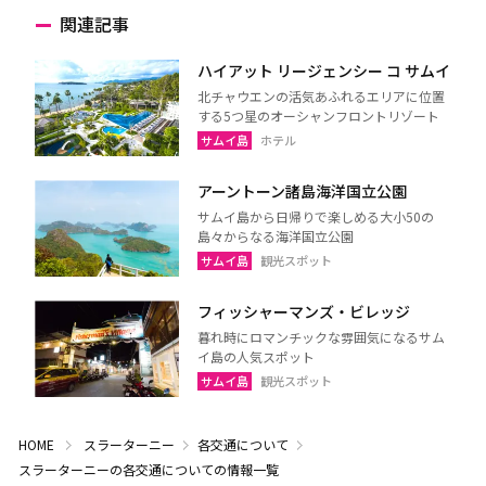
関連記事
ハイアット リージェンシー コ サムイ
北チャウエンの活気あふれるエリアに位置
する5つ星のオーシャンフロントリゾート
サムイ島
ホテル
アーントーン諸島海洋国立公園
サムイ島から日帰りで楽しめる大小50の
島々からなる海洋国立公園
サムイ島
観光スポット
フィッシャーマンズ・ビレッジ
暮れ時にロマンチックな雰囲気になるサム
イ島の人気スポット
サムイ島
観光スポット
HOME
スラーターニー
各交通について
スラーターニーの各交通についての情報一覧