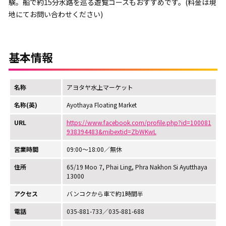
験。船で約15分水路を巡る遊覧コースもおすすめです。(料金は現
地にてお問い合わせください)
基本情報
名称
アヨタヤ水上マーケット
名称(英)
Ayothaya Floating Market
URL
https://www.facebook.com/profile.php?id=100081
938394483&mibextid=ZbWKwL
営業時間
09:00～18:00／無休
住所
65/19 Moo 7, Phai Ling, Phra Nakhon Si Ayutthaya
13000
アクセス
バンコクから車で約1時間半
電話
035-881-733／035-881-688