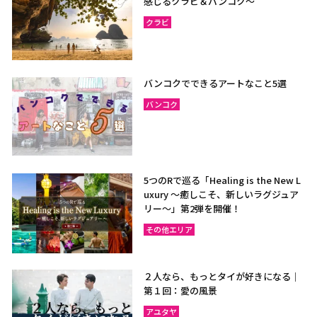
感じるクラビ＆バンコク～
クラビ
バンコクでできるアートなこと5選
バンコク
5つのRで巡る「Healing is the New L
uxury ～癒しこそ、新しいラグジュア
リー〜」第2弾を開催！
その他エリア
２人なら、もっとタイが好きになる｜
第１回：愛の風景
アユタヤ