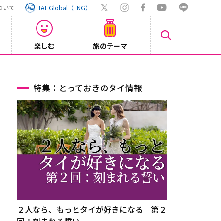
ついて
TAT Global（ENG）
楽しむ
旅のテーマ
Inst
2026/08/04
特集：とっておきのタイ情報
２人なら、もっとタイが好きになる｜第２
回：刻まれる誓い