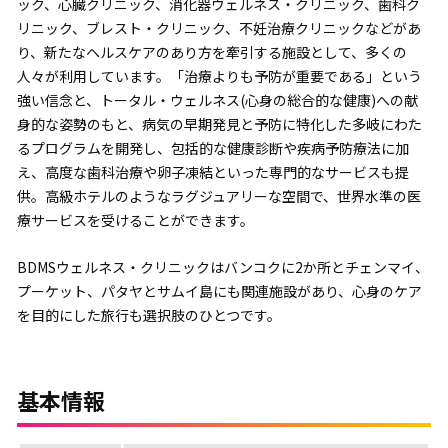
ック、心臓クリニック、消化器ウェルネス・クリニック、歯科ク
リニック、ブレスト・クリニック、不妊治療クリニックなどがあ
り、新たなヘルスケアのあり方を牽引する施設として、多くの
人々が利用しています。「治療よりも予防が重要である」という
強い信念と、トータル・ウェルネス(心身の総合的な健康)への献
身的な姿勢のもと、病気の早期発見と予防に特化した多岐にわた
るプログラムを開発し、包括的な健康診断や疾病予防療法に加
え、高度な歯科治療や卵子凍結といった専門的なサービスも提
供。高級ホテルのようなラグジュアリーな空間で、世界水準の医
療サービスを受けることができます。
BDMSウェルネス・クリニックはバンコクに2か所とチェンマイ、
プーケット、パタヤとサムイ島にも関連施設があり、心身のケア
を目的にした旅行も選択肢のひとつです。
基本情報