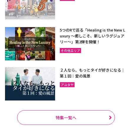
5つのRで巡る「Healing is the New L
uxury ～癒しこそ、新しいラグジュア
リー〜」第2弾を開催！
その他エリア
２人なら、もっとタイが好きになる｜
第１回：愛の風景
アユタヤ
特集一覧へ