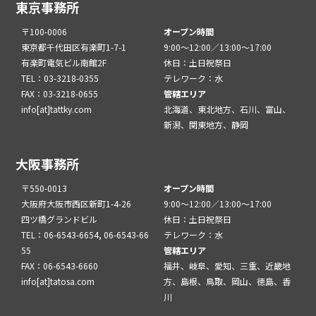
東京事務所
〒100-0006
オープン時間
東京都千代田区有楽町1-7-1
9:00～12:00／13:00～17:00
有楽町電気ビル南館2F
休日：土日祝祭日
TEL：03-3218-0355
テレワーク：水
FAX：03-3218-0655
管轄エリア
info[at]tattky.com
北海道、東北地方、石川、富山、
新潟、関東地方、静岡
大阪事務所
〒550-0013
オープン時間
大阪府大阪市西区新町1-4-26
9:00～12:00／13:00～17:00
四ツ橋グランドビル
休日：土日祝祭日
TEL：06-6543-6654, 06-6543-66
テレワーク：水
55
管轄エリア
FAX：06-6543-6660
福井、岐阜、愛知、三重、近畿地
info[at]tatosa.com
方、島根、鳥取、岡山、徳島、香
川