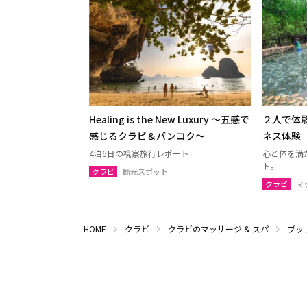
Healing is the New Luxury ～五感で
２人で体
感じるクラビ＆バンコク～
ネス体験
4泊6日の視察旅行レポート
心と体を満
ト。
クラビ
観光スポット
クラビ
マ
HOME
クラビ
クラビのマッサージ & スパ
ブッ