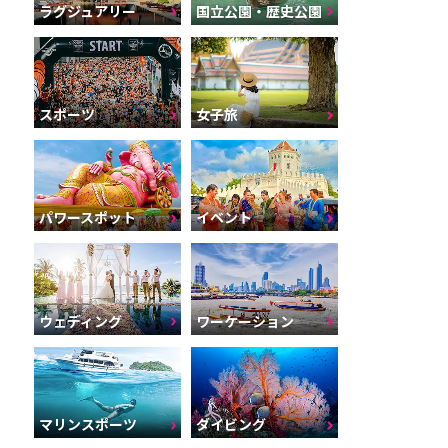
ラグジュアリー
国立公園・歴史公園
スポーツ
女子旅
パワースポット
イベント
ウェディング
ワーケーション
マリンスポーツ
ダイビング