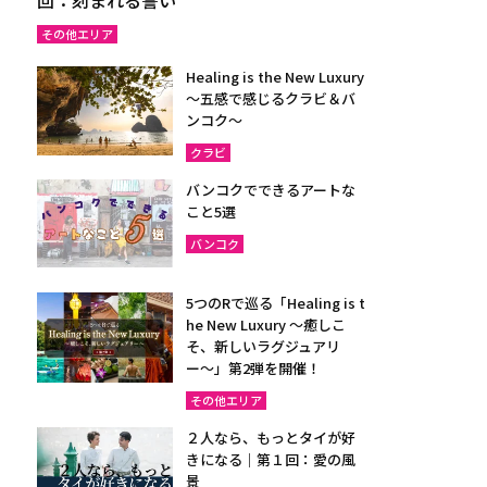
その他エリア
Healing is the New Luxury
～五感で感じるクラビ＆バ
ンコク～
クラビ
バンコクでできるアートな
こと5選
バンコク
5つのRで巡る「Healing is t
he New Luxury ～癒しこ
そ、新しいラグジュアリ
ー〜」第2弾を開催！
その他エリア
２人なら、もっとタイが好
きになる｜第１回：愛の風
景