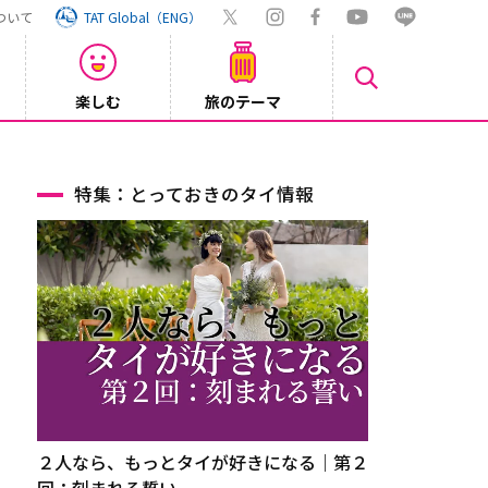
ついて
TAT Global（ENG）
楽しむ
旅のテーマ
【鉄道】
2026/08/03
特集：とっておきのタイ情報
２人なら、もっとタイが好きになる｜第２
回：刻まれる誓い