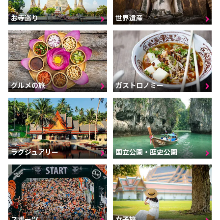
お寺巡り
世界遺産
グルメの旅
ガストロノミー
ラグジュアリー
国立公園・歴史公園
スポーツ
女子旅