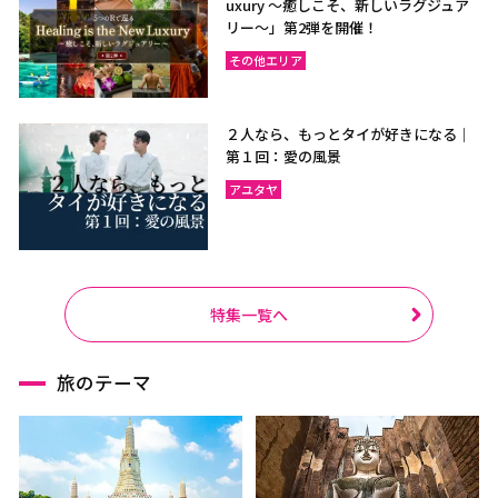
uxury ～癒しこそ、新しいラグジュア
リー〜」第2弾を開催！
その他エリア
２人なら、もっとタイが好きになる｜
第１回：愛の風景
アユタヤ
特集一覧へ
旅のテーマ