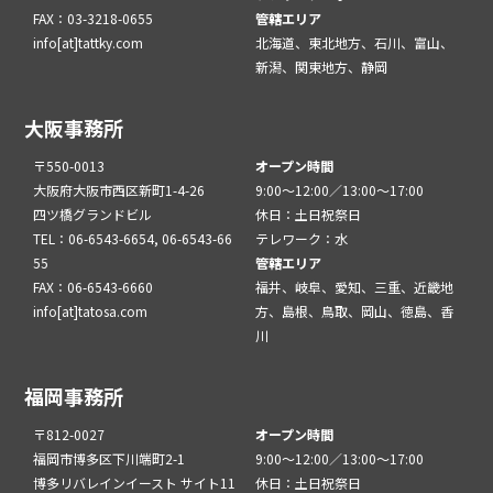
FAX：03-3218-0655
管轄エリア
info[at]tattky.com
北海道、東北地方、石川、富山、
新潟、関東地方、静岡
大阪事務所
〒550-0013
オープン時間
大阪府大阪市西区新町1-4-26
9:00～12:00／13:00～17:00
四ツ橋グランドビル
休日：土日祝祭日
TEL：06-6543-6654, 06-6543-66
テレワーク：水
55
管轄エリア
FAX：06-6543-6660
福井、岐阜、愛知、三重、近畿地
info[at]tatosa.com
方、島根、鳥取、岡山、徳島、香
川
福岡事務所
〒812-0027
オープン時間
福岡市博多区下川端町2-1
9:00～12:00／13:00～17:00
博多リバレインイースト サイト11
休日：土日祝祭日