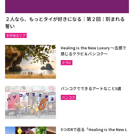
２人なら、もっとタイが好きになる｜第２回：刻まれる
誓い
その他エリア
Healing is the New Luxury ～五感で
感じるクラビ＆バンコク～
クラビ
バンコクでできるアートなこと5選
バンコク
5つのRで巡る「Healing is the New L