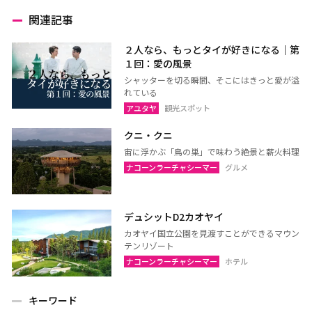
関連記事
２人なら、もっとタイが好きになる｜第
１回：愛の風景
シャッターを切る瞬間、そこにはきっと愛が溢
れている
アユタヤ
観光スポット
クニ・クニ
宙に浮かぶ「鳥の巣」で味わう絶景と薪火料理
ナコーンラーチャシーマー
グルメ
デュシットD2カオヤイ
カオヤイ国立公園を見渡すことができるマウン
テンリゾート
ナコーンラーチャシーマー
ホテル
キーワード