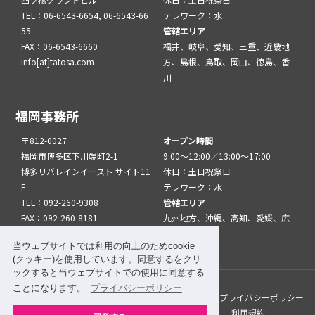
TEL：06-6543-6654, 06-6543-66
テレワーク：水
55
管轄エリア
FAX：06-6543-6660
福井、岐阜、愛知、三重、近畿地
info[at]tatosa.com
方、島根、鳥取、岡山、徳島、香
川
福岡事務所
〒812-0027
オープン時間
福岡市博多区下川端町2-1
9:00～12:00／13:00～17:00
博多リバレインイースト サイト11
休日：土日祝祭日
F
テレワーク：水
TEL：092-260-9308
管轄エリア
FAX：092-260-8181
九州地方、沖縄、高知、愛媛、広
info[at]tatfuk.com
島、山口
当ウェブサイトでは利用の向上のためcookie
(クッキー)を使用しています。同意するをクリ
ックすると当ウェブサイトでの使用に同意する
ことになります。
プライバシーポリシー
このサイトについて
メルマガ登録
リンク
プライバシーポリシー
サイトマップ
関係機関・団体について
利用規約