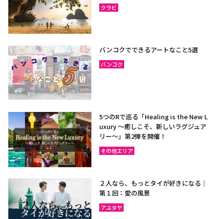
クラビ
バンコクでできるアートなこと5選
バンコク
5つのRで巡る「Healing is the New L
uxury ～癒しこそ、新しいラグジュア
リー〜」第2弾を開催！
その他エリア
２人なら、もっとタイが好きになる｜
第１回：愛の風景
アユタヤ