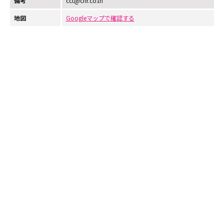
備考
cct@chr.co.th
地図
Googleマップで確認する