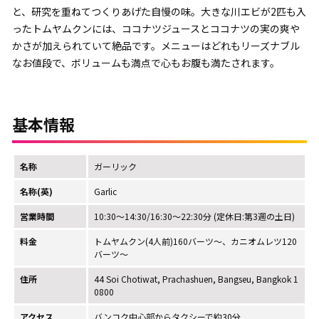
と、研究を重ねてつくりあげた自慢の味。大きな川エビが2匹も入
ったトムヤムクンには、ココナツジュースとココナツの実の爽や
かさが加えられていて絶品です。メニューはどれもリーズナブル
なお値段で、ボリュームも満点で心もお腹も満たされます。
基本情報
名称
ガーリック
名称(英)
Garlic
営業時間
10:30～14:30/16:30～22:30分 (定休日:第3週の土日)
料金
トムヤムクン(4人前)160バーツ～、カニオムレツ120
バーツ～
住所
44 Soi Chotiwat, Prachashuen, Bangseu, Bangkok 1
0800
アクセス
バンコク中心部からタクシーで約30分