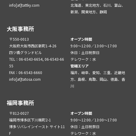
info[at]tattky.com
北海道、東北地方、石川、富山、
新潟、関東地方、静岡
大阪事務所
〒550-0013
オープン時間
大阪府大阪市西区新町1-4-26
9:00～12:00／13:00～17:00
四ツ橋グランドビル
休日：土日祝祭日
TEL：06-6543-6654, 06-6543-66
テレワーク：水
55
管轄エリア
FAX：06-6543-6660
福井、岐阜、愛知、三重、近畿地
info[at]tatosa.com
方、島根、鳥取、岡山、徳島、香
川
福岡事務所
〒812-0027
オープン時間
福岡市博多区下川端町2-1
9:00～12:00／13:00～17:00
博多リバレインイースト サイト11
休日：土日祝祭日
F
テレワーク：水