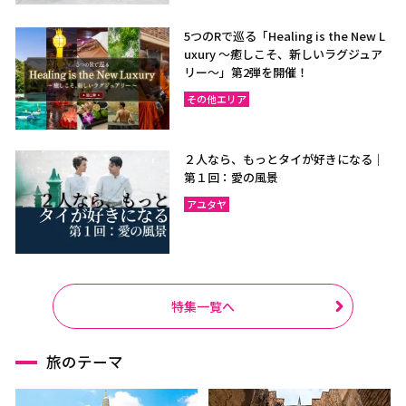
5つのRで巡る「Healing is the New L
uxury ～癒しこそ、新しいラグジュア
リー〜」第2弾を開催！
その他エリア
２人なら、もっとタイが好きになる｜
第１回：愛の風景
アユタヤ
特集一覧へ
旅のテーマ