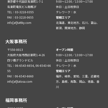
東京都千代田区有楽町1-7-1
9:00～12:00／13:00～17:00
有楽町電気ビル南館2F
休日：土日祝祭日
TEL：03-3218-0355
テレワーク：水
FAX：03-3218-0655
管轄エリア
info[at]tattky.com
北海道、東北地方、石川、富山、
新潟、関東地方、静岡
大阪事務所
〒550-0013
オープン時間
大阪府大阪市西区新町1-4-26
9:00～12:00／13:00～17:00
四ツ橋グランドビル
休日：土日祝祭日
TEL：06-6543-6654, 06-6543-66
テレワーク：水
55
管轄エリア
FAX：06-6543-6660
福井、岐阜、愛知、三重、近畿地
info[at]tatosa.com
方、島根、鳥取、岡山、徳島、香
川
福岡事務所