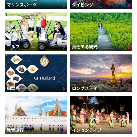
マリンスポーツ
ダイビング
ゴルフ
責任ある観光
GI製品
ロングステイ
インセンティブ
教育旅行