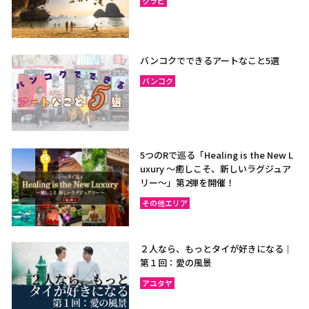
クラビ
バンコクでできるアートなこと5選
バンコク
5つのRで巡る「Healing is the New L
uxury ～癒しこそ、新しいラグジュア
リー〜」第2弾を開催！
その他エリア
２人なら、もっとタイが好きになる｜
第１回：愛の風景
アユタヤ