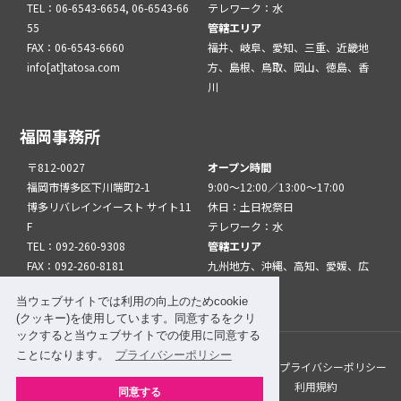
TEL：06-6543-6654, 06-6543-66
テレワーク：水
55
管轄エリア
FAX：06-6543-6660
福井、岐阜、愛知、三重、近畿地
info[at]tatosa.com
方、島根、鳥取、岡山、徳島、香
川
福岡事務所
〒812-0027
オープン時間
福岡市博多区下川端町2-1
9:00～12:00／13:00～17:00
博多リバレインイースト サイト11
休日：土日祝祭日
F
テレワーク：水
TEL：092-260-9308
管轄エリア
FAX：092-260-8181
九州地方、沖縄、高知、愛媛、広
info[at]tatfuk.com
島、山口
当ウェブサイトでは利用の向上のためcookie
(クッキー)を使用しています。同意するをクリ
ックすると当ウェブサイトでの使用に同意する
ことになります。
プライバシーポリシー
このサイトについて
メルマガ登録
リンク
プライバシーポリシー
サイトマップ
関係機関・団体について
利用規約
同意する