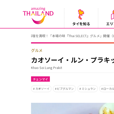
タイを知る
エリ
【テレビ】NHK『世界ふれあい街歩き』
2026/08/05
グルメ
カオソーイ・ルン・プラキ
Khao Soi Lung Prakit
チェンマイ
カオソーイ
ビブグルマン
ミシュラン
ローカ