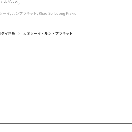
ーカルグルメ
ンプラキット, Khao Soi Loong Prakid
のタイ料理
カオソーイ・ルン・プラキット