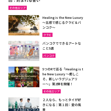
その他エリア
Healing is the New Luxury
～五感で感じるクラビ＆バ
ンコク～
クラビ
バンコクでできるアートな
こと5選
バンコク
5つのRで巡る「Healing is t
he New Luxury ～癒しこ
そ、新しいラグジュアリ
ー〜」第2弾を開催！
その他エリア
２人なら、もっとタイが好
きになる｜第１回：愛の風
景