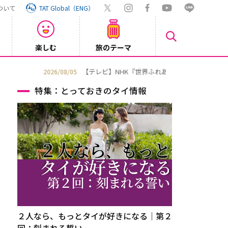
ついて
TAT Global（ENG）
楽しむ
旅のテーマ
Inst
2026/08/04
特集：とっておきのタイ情報
２人なら、もっとタイが好きになる｜第２
回：刻まれる誓い