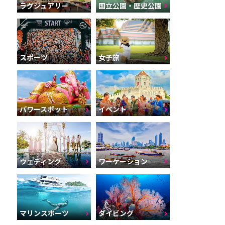
ラグジュアリー
国立公園・歴史公園
スポーツ
女子旅
パワースポット
イベント
ウェディング
ワーケーション
マリンスポーツ
ダイビング