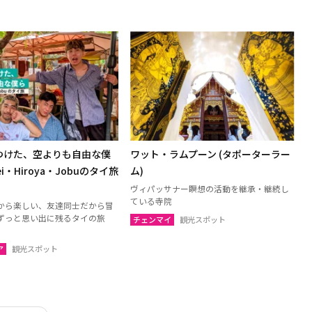
つけた、空よりも自由な僕
ワット・ラムプーン (タポーターラー
i・Hiroya・Jobuのタイ旅
ム)
ヴィパッサナー瞑想の活動を継承・継続し
ている寺院
から楽しい、友達同士だから冒
ずっと思い出に残るタイの旅
チェンマイ
観光スポット
ア
観光スポット