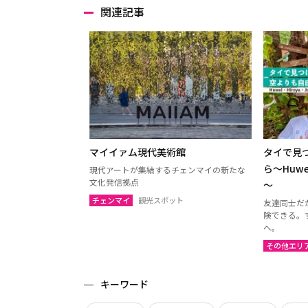
関連記事
マイイァム現代美術館
タイで見
ら～Huwe
現代アートが集結するチェンマイの新たな
文化発信拠点
～
チェンマイ
観光スポット
友達同士だ
険できる。
へ。
その他エリ
キーワード