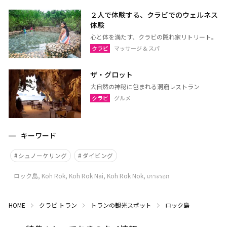
２人で体験する、クラビでのウェルネス
体験
心と体を満たす、クラビの隠れ家リトリート。
クラビ
マッサージ & スパ
ザ・グロット
大自然の神秘に包まれる洞窟レストラン
クラビ
グルメ
キーワード
シュノーケリング
ダイビング
ロック島, Koh Rok, Koh Rok Nai, Koh Rok Nok, เกาะรอก
HOME
クラビ
トラン
トランの観光スポット
ロック島