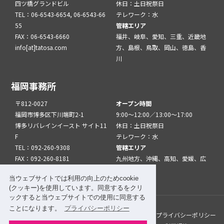
四ツ橋グランドビル
休日：土日祝祭日
TEL：06-6543-6654, 06-6543-66
テレワーク：水
55
管轄エリア
FAX：06-6543-6660
福井、岐阜、愛知、三重、近畿地
info[at]tatosa.com
方、島根、鳥取、岡山、徳島、香
川
福岡事務所
〒812-0027
オープン時間
福岡市博多区下川端町2-1
9:00～12:00／13:00～17:00
博多リバレインイースト サイト11
休日：土日祝祭日
F
テレワーク：水
TEL：092-260-9308
管轄エリア
FAX：092-260-8181
九州地方、沖縄、高知、愛媛、広
info[at]tatfuk.com
島、山口
当ウェブサイトでは利用の向上のためcookie
(クッキー)を使用しています。同意するをクリ
ックすると当ウェブサイトでの使用に同意する
ことになります。
プライバシーポリシー
このサイトについて
メルマガ登録
リンク
プライバシーポリシー