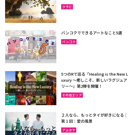
クラビ
バンコクでできるアートなこと5選
バンコク
5つのRで巡る「Healing is the New L
uxury ～癒しこそ、新しいラグジュア
リー〜」第2弾を開催！
その他エリア
２人なら、もっとタイが好きになる｜
第１回：愛の風景
アユタヤ