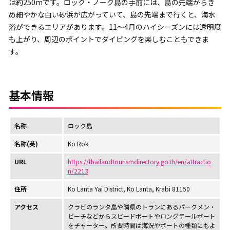
は約250mです。ロック・ノーク島の手前には、島の先端からき
め細やかな白い砂浜が広がっていて、島の先端まで行くと、海水
浴ができるエリアがあります。11～4月のハイシーズンには透明度
も上がり、周辺のポイントでダイビングを楽しむこともできま
す。
基本情報
名称
ロック島
名称(英)
Ko Rok
URL
https://thailandtourismdirectory.go.th/en/attractio
n/2213
住所
Ko Lanta Yai District, Ko Lanta, Krabi 81150
アクセス
クラビのランタ島や隣県のトランにあるパークメン・
ビーチなどからスピードボートやロングテールボート
をチャーター。所要時間は海況やボートの種類にもよ