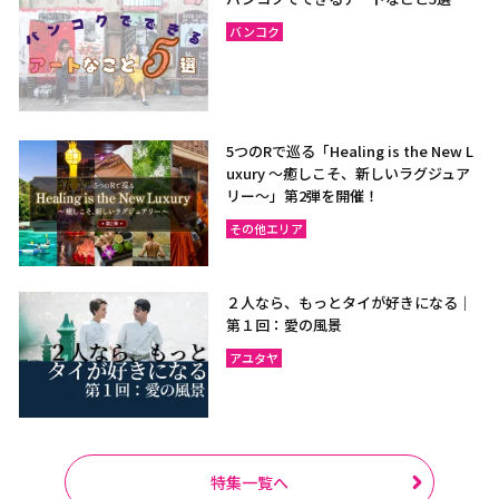
バンコク
5つのRで巡る「Healing is the New L
uxury ～癒しこそ、新しいラグジュア
リー〜」第2弾を開催！
その他エリア
２人なら、もっとタイが好きになる｜
第１回：愛の風景
アユタヤ
特集一覧へ