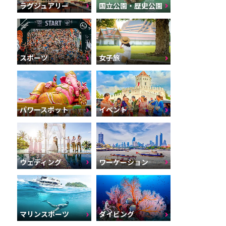
ラグジュアリー
国立公園・歴史公園
スポーツ
女子旅
パワースポット
イベント
ウェディング
ワーケーション
マリンスポーツ
ダイビング