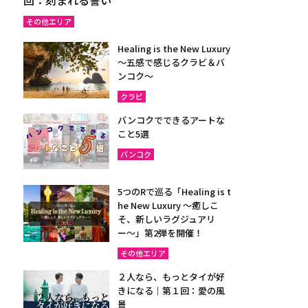
その他エリア
Healing is the New Luxury
～五感で感じるクラビ＆バ
ンコク～
クラビ
バンコクでできるアートな
こと5選
バンコク
5つのRで巡る「Healing is t
he New Luxury ～癒しこ
そ、新しいラグジュアリ
ー〜」第2弾を開催！
その他エリア
２人なら、もっとタイが好
きになる｜第１回：愛の風
景