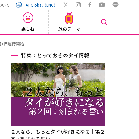
ついて
TAT Global（ENG）
楽しむ
旅のテーマ
【旅ロ
2026/07/30
特集：とっておきのタイ情報
２人なら、もっとタイが好きになる｜第２
回：刻まれる誓い