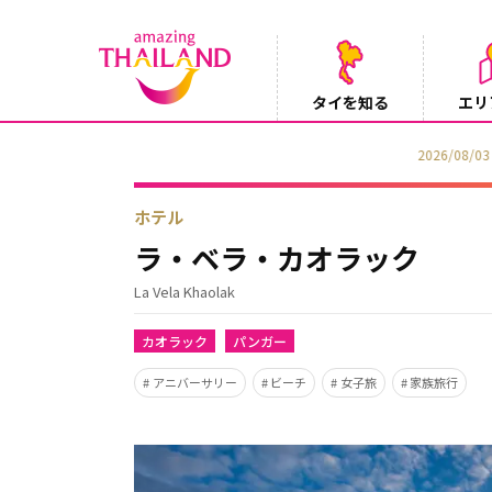
タイを知る
エリ
【鉄道】バンコクーアユタヤを結ぶ冷房列車「SR
2026/08/03
ホテル
ラ・ベラ・カオラック
La Vela Khaolak
カオラック
パンガー
アニバーサリー
ビーチ
女子旅
家族旅行