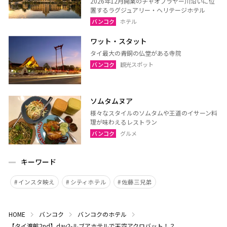
2026年12月開業のチャオプラヤー川沿いに位
置するラグジュアリー・ヘリテージホテル
バンコク
ホテル
ワット・スタット
タイ最大の青銅の仏堂がある寺院
バンコク
観光スポット
ソムタムヌア
様々なスタイルのソムタムや王道のイサーン料
理が味わえるレストラン
バンコク
グルメ
キーワード
インスタ映え
シティホテル
佐藤三兄弟
HOME
バンコク
バンコクのホテル
【タイ渡航2nd】day2-ルブアホテルで天空アクロバット！？