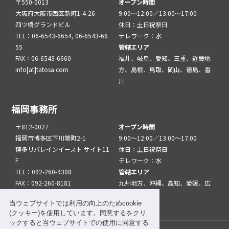
〒550-0013
オープン時間
大阪府大阪市西区新町1-4-26
9:00～12:00／13:00～17:00
四ツ橋グランドビル
休日：土日祝祭日
TEL：06-6543-6654, 06-6543-66
テレワーク：水
55
管轄エリア
FAX：06-6543-6660
福井、岐阜、愛知、三重、近畿地
info[at]tatosa.com
方、島根、鳥取、岡山、徳島、香
川
福岡事務所
〒812-0027
オープン時間
福岡市博多区下川端町2-1
9:00～12:00／13:00～17:00
博多リバレインイースト サイト11
休日：土日祝祭日
F
テレワーク：水
TEL：092-260-9308
管轄エリア
FAX：092-260-8181
九州地方、沖縄、高知、愛媛、広
info[at]tatfuk.com
島、山口
当ウェブサイトでは利用の向上のためcookie
(クッキー)を使用しています。同意するをクリ
ックすると当ウェブサイトでの使用に同意する