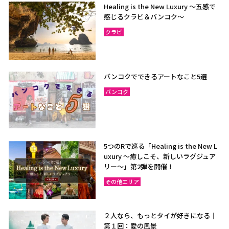
Healing is the New Luxury ～五感で
感じるクラビ＆バンコク～
クラビ
バンコクでできるアートなこと5選
バンコク
5つのRで巡る「Healing is the New L
uxury ～癒しこそ、新しいラグジュア
リー〜」第2弾を開催！
その他エリア
２人なら、もっとタイが好きになる｜
第１回：愛の風景