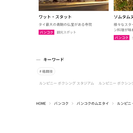
ワット・スタット
ソムタム
タイ最大の青銅の仏堂がある寺院
様々なスタ
ン料理が味
バンコク
観光スポット
バンコク
キーワード
格闘技
ルンピニー ボクシング スタジアム ルンピニー ボクシン
HOME
バンコク
バンコクのムエタイ
ルンピニ