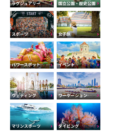
ラグジュアリー
国立公園・歴史公園
スポーツ
女子旅
パワースポット
イベント
ウェディング
ワーケーション
マリンスポーツ
ダイビング