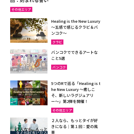
その他エリア
Healing is the New Luxury
～五感で感じるクラビ＆バ
ンコク～
クラビ
バンコクでできるアートな
こと5選
バンコク
5つのRで巡る「Healing is t
he New Luxury ～癒しこ
そ、新しいラグジュアリ
ー〜」第2弾を開催！
その他エリア
２人なら、もっとタイが好
きになる｜第１回：愛の風
景