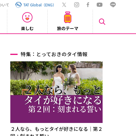
ついて
TAT Global（ENG）
楽しむ
旅のテーマ
【鉄道】
2026/08/03
特集：とっておきのタイ情報
２人なら、もっとタイが好きになる｜第２
回：刻まれる誓い