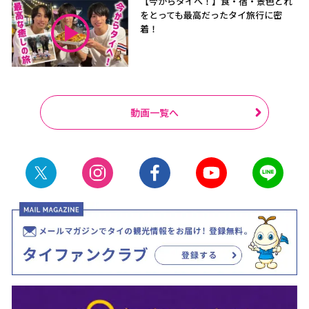
【今からタイへ！】食・宿・景色どれ
をとっても最高だったタイ旅行に密
着！
動画一覧へ