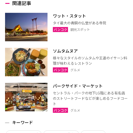
関連記事
ワット・スタット
タイ最大の青銅の仏堂がある寺院
バンコク
観光スポット
ソムタムヌア
様々なスタイルのソムタムや王道のイサーン料
理が味わえるレストラン
バンコク
グルメ
パークサイド・マーケット
セントラル・パークの地下LG階にある有名店
のストリートフードなどが楽しめるフードコー
ト
バンコク
グルメ
キーワード