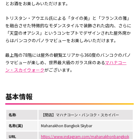
とお酒をお楽しみいただけます。
トリスタン・アウエル氏による「タイの美」と「フランスの雅」
を融合させた特徴的なモダンスタイルで装飾された店内、さらに
「天空のオアシス」というコンセプトでデザインされた屋外席か
らはバンコクのパノラマビューをお楽しみいただけます。
最上階の78階には屋外の観覧エリアから360度のバンコクのパノ
ラマビューが楽しめ、世界最大級のガラス床のある
マハナコー
ン・スカイウォーク
がございます。
基本情報
名称
【閉店】マハナコーン・バンコク・スカイバー
名称(英)
Mahanakhon Bangkok Skybar
URL
https://www.instagram.com/mahanakhonbangkok