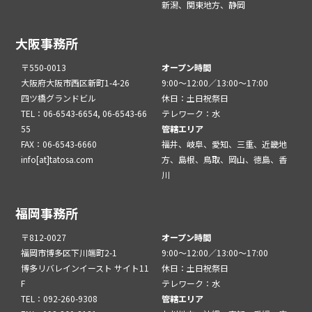
新潟、関東地方、静岡
大阪事務所
〒550-0013
オープン時間
大阪府大阪市西区新町1-4-26
9:00～12:00／13:00～17:00
四ツ橋グランドビル
休日：土日祝祭日
TEL：06-6543-6654, 06-6543-66
テレワーク：水
55
管轄エリア
FAX：06-6543-6660
福井、岐阜、愛知、三重、近畿地
info[at]tatosa.com
方、島根、鳥取、岡山、徳島、香
川
福岡事務所
〒812-0027
オープン時間
福岡市博多区下川端町2-1
9:00～12:00／13:00～17:00
博多リバレインイースト サイト11
休日：土日祝祭日
F
テレワーク：水
TEL：092-260-9308
管轄エリア