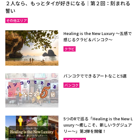
２人なら、もっとタイが好きになる｜第２回：刻まれる
誓い
その他エリア
Healing is the New Luxury ～五感で
感じるクラビ＆バンコク～
クラビ
バンコクでできるアートなこと5選
バンコク
5つのRで巡る「Healing is the New L
uxury ～癒しこそ、新しいラグジュア
リー〜」第2弾を開催！