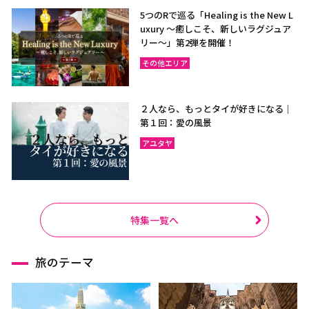
5つのRで巡る「Healing is the New L
uxury ～癒しこそ、新しいラグジュア
リー〜」第2弾を開催！
その他エリア
２人なら、もっとタイが好きになる｜
第１回：愛の風景
アユタヤ
特集一覧へ
旅のテーマ