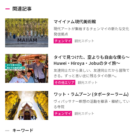
関連記事
マイイァム現代美術館
現代アートが集結するチェンマイの新たな文化
発信拠点
チェンマイ
観光スポット
タイで見つけた、空よりも自由な僕ら～
Huwei・Hiroya・Jobuのタイ旅～
友達同士だから楽しい、友達同士だから冒険で
きる。ずっと思い出に残るタイの旅へ。
その他エリア
観光スポット
ワット・ラムプーン (タポーターラーム)
ヴィパッサナー瞑想の活動を継承・継続してい
る寺院
チェンマイ
観光スポット
キーワード