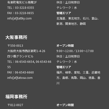
有楽町電気ビル南館2F
休日：土日祝祭日
TEL：03-3218-0355
テレワーク：水
FAX：03-3218-0655
管轄エリア
info[at]tattky.com
北海道、東北地方、石川、富山、
新潟、関東地方、静岡
大阪事務所
〒550-0013
オープン時間
大阪府大阪市西区新町1-4-26
9:00～12:00／13:00～17:00
四ツ橋グランドビル
休日：土日祝祭日
TEL：06-6543-6654, 06-6543-66
テレワーク：水
55
管轄エリア
FAX：06-6543-6660
福井、岐阜、愛知、三重、近畿地
info[at]tatosa.com
方、島根、鳥取、岡山、徳島、香
川
福岡事務所
〒812-0027
オープン時間