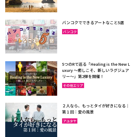
バンコクでできるアートなこと5選
バンコク
5つのRで巡る「Healing is the New L
uxury ～癒しこそ、新しいラグジュア
リー〜」第2弾を開催！
その他エリア
２人なら、もっとタイが好きになる｜
第１回：愛の風景
アユタヤ