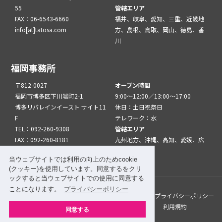
55
管轄エリア
FAX：06-6543-6660
福井、岐阜、愛知、三重、近畿地
info[at]tatosa.com
方、島根、鳥取、岡山、徳島、香
川
福岡事務所
〒812-0027
オープン時間
福岡市博多区下川端町2-1
9:00～12:00／13:00～17:00
博多リバレインイースト サイト11
休日：土日祝祭日
F
テレワーク：水
TEL：092-260-9308
管轄エリア
FAX：092-260-8181
九州地方、沖縄、高知、愛媛、広
info[at]tatfuk.com
島、山口
当ウェブサイトでは利用の向上のためcookie
(クッキー)を使用しています。同意するをクリ
ックすると当ウェブサイトでの使用に同意する
ことになります。
プライバシーポリシー
このサイトについて
メルマガ登録
リンク
プライバシーポリシー
サイトマップ
関係機関・団体について
利用規約
同意する