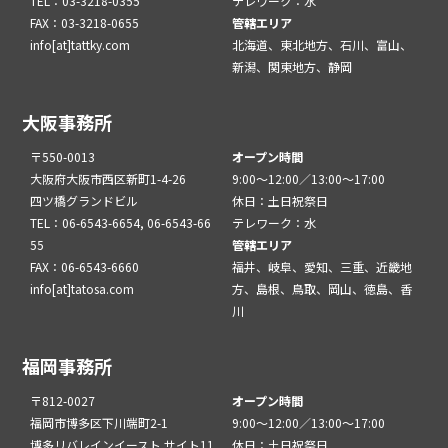
TEL：03-3218-0355
テレワーク：水
FAX：03-3218-0655
管轄エリア
info[at]tattky.com
北海道、東北地方、石川、富山、
新潟、関東地方、静岡
大阪事務所
〒550-0013
オープン時間
大阪府大阪市西区新町1-4-26
9:00～12:00／13:00～17:00
四ツ橋グランドビル
休日：土日祝祭日
TEL：06-6543-6654, 06-6543-66
テレワーク：水
55
管轄エリア
FAX：06-6543-6660
福井、岐阜、愛知、三重、近畿地
info[at]tatosa.com
方、島根、鳥取、岡山、徳島、香
川
福岡事務所
〒812-0027
オープン時間
福岡市博多区下川端町2-1
9:00～12:00／13:00～17:00
博多リバレインイースト サイト11
休日：土日祝祭日