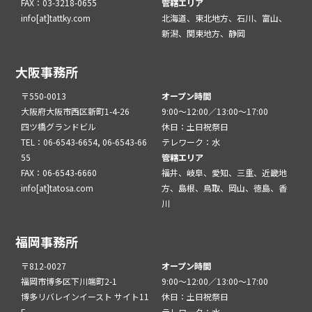
FAX：03-3218-0655
管轄エリア
info[at]tattky.com
北海道、東北地方、石川、富山、
新潟、関東地方、静岡
大阪事務所
〒550-0013
オープン時間
大阪府大阪市西区新町1-4-26
9:00～12:00／13:00～17:00
四ツ橋グランドビル
休日：土日祝祭日
TEL：06-6543-6654, 06-6543-66
テレワーク：水
55
管轄エリア
FAX：06-6543-6660
福井、岐阜、愛知、三重、近畿地
info[at]tatosa.com
方、島根、鳥取、岡山、徳島、香
川
福岡事務所
〒812-0027
オープン時間
福岡市博多区下川端町2-1
9:00～12:00／13:00～17:00
博多リバレインイースト サイト11
休日：土日祝祭日
F
テレワーク：水