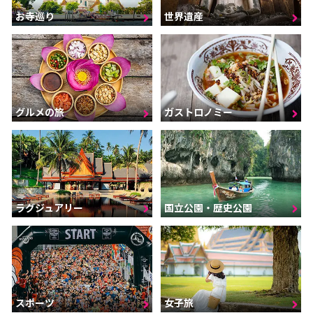
お寺巡り
世界遺産
グルメの旅
ガストロノミー
ラグジュアリー
国立公園・歴史公園
スポーツ
女子旅