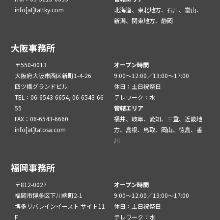
info[at]tattky.com
北海道、東北地方、石川、富山、
新潟、関東地方、静岡
大阪事務所
〒550-0013
オープン時間
大阪府大阪市西区新町1-4-26
9:00～12:00／13:00～17:00
四ツ橋グランドビル
休日：土日祝祭日
TEL：06-6543-6654, 06-6543-66
テレワーク：水
55
管轄エリア
FAX：06-6543-6660
福井、岐阜、愛知、三重、近畿地
info[at]tatosa.com
方、島根、鳥取、岡山、徳島、香
川
福岡事務所
〒812-0027
オープン時間
福岡市博多区下川端町2-1
9:00～12:00／13:00～17:00
博多リバレインイースト サイト11
休日：土日祝祭日
F
テレワーク：水