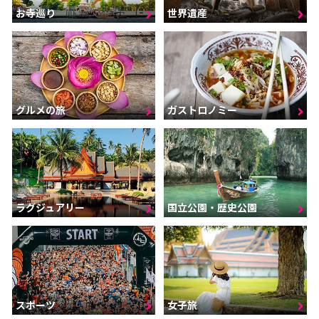
お寺巡り
世界遺産
グルメの旅
ガストロノミー
ラグジュアリー
国立公園・歴史公園
スポーツ
女子旅