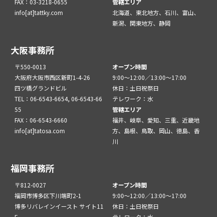
FAX：03-3218-0655
管轄エリア
info[at]tattky.com
北海道、東北地方、石川、富山、
新潟、関東地方、静岡
大阪事務所
〒550-0013
オープン時間
大阪府大阪市西区新町1-4-26
9:00～12:00／13:00～17:00
四ツ橋グランドビル
休日：土日祝祭日
TEL：06-6543-6654, 06-6543-66
テレワーク：水
55
管轄エリア
FAX：06-6543-6660
福井、岐阜、愛知、三重、近畿地
info[at]tatosa.com
方、島根、鳥取、岡山、徳島、香
川
福岡事務所
〒812-0027
オープン時間
福岡市博多区下川端町2-1
9:00～12:00／13:00～17:00
博多リバレインイースト サイト11
休日：土日祝祭日
F
テレワーク：水