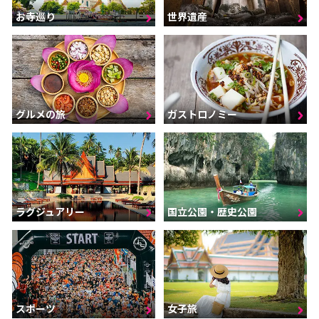
お寺巡り
世界遺産
グルメの旅
ガストロノミー
ラグジュアリー
国立公園・歴史公園
スポーツ
女子旅