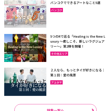
バンコクでできるアートなこと5選
バンコク
5つのRで巡る「Healing is the New L
uxury ～癒しこそ、新しいラグジュア
リー〜」第2弾を開催！
その他エリア
２人なら、もっとタイが好きになる｜
第１回：愛の風景
アユタヤ
特集一覧へ