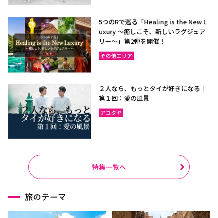
5つのRで巡る「Healing is the New L
uxury ～癒しこそ、新しいラグジュア
リー〜」第2弾を開催！
その他エリア
２人なら、もっとタイが好きになる｜
第１回：愛の風景
アユタヤ
特集一覧へ
旅のテーマ