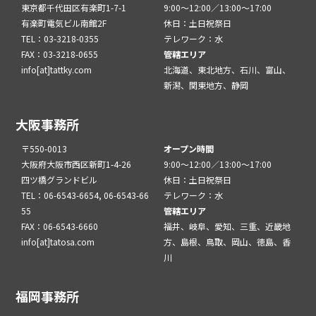
東京都千代田区有楽町1-7-1
9:00～12:00／13:00～17:00
有楽町電気ビル南館2F
休日：土日祝祭日
TEL：03-3218-0355
テレワーク：水
FAX：03-3218-0655
管轄エリア
info[at]tattky.com
北海道、東北地方、石川、富山、
新潟、関東地方、静岡
大阪事務所
〒550-0013
オープン時間
大阪府大阪市西区新町1-4-26
9:00～12:00／13:00～17:00
四ツ橋グランドビル
休日：土日祝祭日
TEL：06-6543-6654, 06-6543-66
テレワーク：水
55
管轄エリア
FAX：06-6543-6660
福井、岐阜、愛知、三重、近畿地
info[at]tatosa.com
方、島根、鳥取、岡山、徳島、香
川
福岡事務所