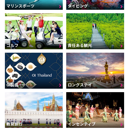
マリンスポーツ
ダイビング
ゴルフ
責任ある観光
GI製品
ロングステイ
インセンティブ
教育旅行