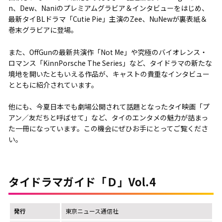
n、Dew、Naniのプレミアムグラビア＆インタビューをはじめ、
最新タイBLドラマ「Cutie Pie」主演のZee、NuNewが裏表紙＆
巻末グラビアに登場。
また、OffGunの最新共演作「Not Me」や究極のバイオレンス・
ロマンス「KinnPorsche The Series」など、タイドラマの新たな
境地を開いたともいえる作品が、キャストの貴重なインタビュー
とともに紹介されています。
他にも、今夏日本でも劇場公開されて話題となったタイ映画「プ
アン／友だちと呼ばせて」など、タイのエンタメの魅力が詰まっ
た一冊になっています。この機会にぜひお手にとってご覧くださ
い。
タイドラマガイド「Ｄ」Vol.4
発行
東京ニュース通信社