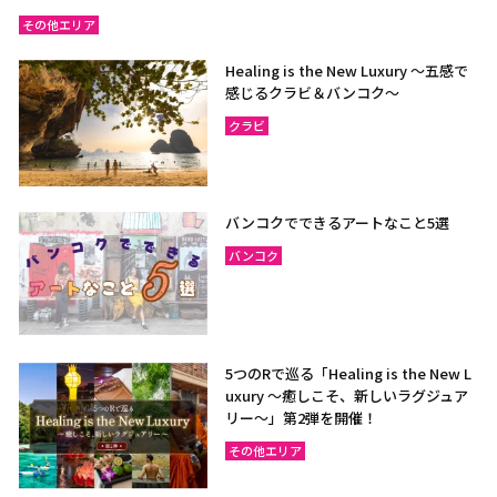
その他エリア
Healing is the New Luxury ～五感で
感じるクラビ＆バンコク～
クラビ
バンコクでできるアートなこと5選
バンコク
5つのRで巡る「Healing is the New L
uxury ～癒しこそ、新しいラグジュア
リー〜」第2弾を開催！
その他エリア