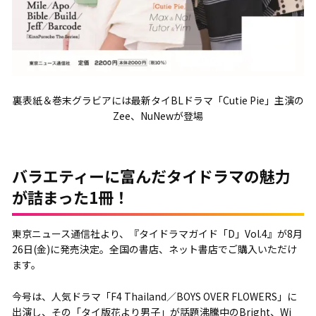
裏表紙＆巻末グラビアには最新タイBLドラマ「Cutie Pie」主演の
Zee、NuNewが登場
バラエティーに富んだタイドラマの魅力
が詰まった1冊！
東京ニュース通信社より、『タイドラマガイド「D」Vol.4』が8月
26日(金)に発売決定。全国の書店、ネット書店でご購入いただけ
ます。
今号は、人気ドラマ「F4 Thailand／BOYS OVER FLOWERS」に
出演し、その「タイ版花より男子」が話題沸騰中のBright、Wi