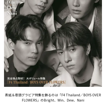
表紙＆巻頭グラビア特集を飾るのは「F4 Thailand／BOYS OVER
FLOWERS」のBright、Win、Dew、Nani