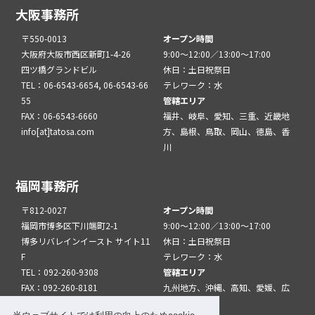
大阪事務所
〒550-0013
オープン時間
大阪府大阪市西区新町1-4-26
9:00～12:00／13:00～17:00
四ツ橋グランドビル
休日：土日祝祭日
TEL：06-6543-6654, 06-6543-66
テレワーク：水
55
管轄エリア
FAX：06-6543-6660
福井、岐阜、愛知、三重、近畿地
info[at]tatosa.com
方、島根、鳥取、岡山、徳島、香
川
福岡事務所
〒812-0027
オープン時間
福岡市博多区下川端町2-1
9:00～12:00／13:00～17:00
博多リバレインイースト サイト11
休日：土日祝祭日
F
テレワーク：水
TEL：092-260-9308
管轄エリア
FAX：092-260-8181
九州地方、沖縄、高知、愛媛、広
info[at]tatfuk.com
島、山口