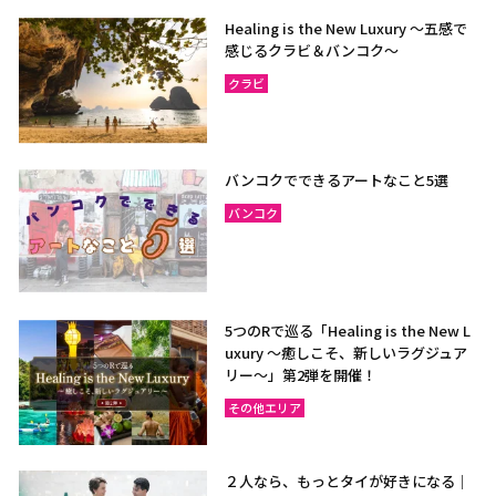
Healing is the New Luxury ～五感で
感じるクラビ＆バンコク～
クラビ
バンコクでできるアートなこと5選
バンコク
5つのRで巡る「Healing is the New L
uxury ～癒しこそ、新しいラグジュア
リー〜」第2弾を開催！
その他エリア
２人なら、もっとタイが好きになる｜