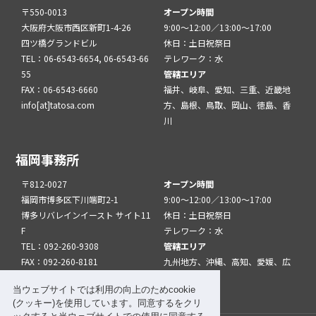
〒550-0013
オープン時間
大阪府大阪市西区新町1-4-26
9:00～12:00／13:00～17:00
四ツ橋グランドビル
休日：土日祝祭日
TEL：06-6543-6654, 06-6543-66
テレワーク：水
55
管轄エリア
FAX：06-6543-6660
福井、岐阜、愛知、三重、近畿地
info[at]tatosa.com
方、島根、鳥取、岡山、徳島、香
川
福岡事務所
〒812-0027
オープン時間
福岡市博多区下川端町2-1
9:00～12:00／13:00～17:00
博多リバレインイースト サイト11
休日：土日祝祭日
F
テレワーク：水
TEL：092-260-9308
管轄エリア
FAX：092-260-8181
九州地方、沖縄、高知、愛媛、広
info[at]tatfuk.com
島、山口
当ウェブサイトでは利用の向上のためcookie
(クッキー)を使用しています。同意するをクリ