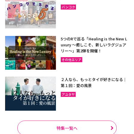
バンコク
5つのRで巡る「Healing is the New L
uxury ～癒しこそ、新しいラグジュア
リー〜」第2弾を開催！
その他エリア
２人なら、もっとタイが好きになる｜
第１回：愛の風景
アユタヤ
特集一覧へ