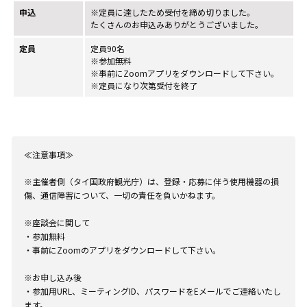
申込
※定員に達したため受付を締め切りました。
たくさんのお申込みありがとうございました。
定員
定員90名
※参加無料
※事前にZoomアプリをダウンロードして下さい。
※定員になり次第受付を終了
≪注意事項≫
※主催者側（タイ国政府観光庁）は、登録・応募に伴う使用機器の損
傷、通信障害について、一切の責任を負いかねます。
※座談会に関して
・参加無料
・事前にZoomのアプリをダウンロードして下さい。
※お申し込み後
・参加用URL、ミーティングID、パスワードをEメールでご連絡いたし
ます。