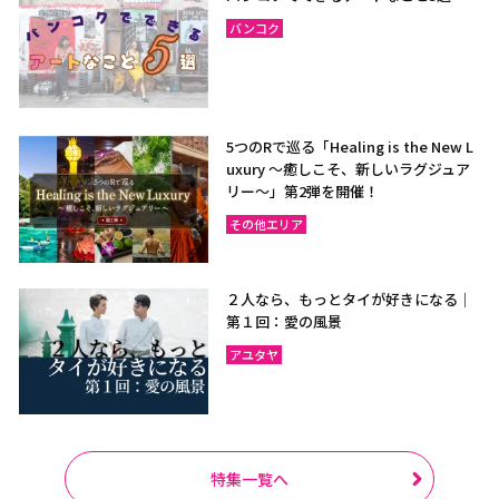
バンコク
5つのRで巡る「Healing is the New L
uxury ～癒しこそ、新しいラグジュア
リー〜」第2弾を開催！
その他エリア
２人なら、もっとタイが好きになる｜
第１回：愛の風景
アユタヤ
特集一覧へ