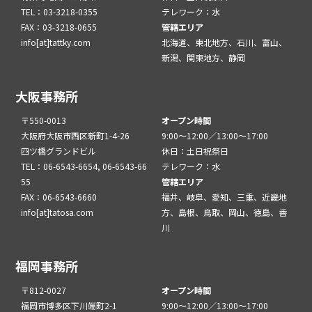
TEL：03-3218-0355
テレワーク：水
FAX：03-3218-0655
管轄エリア
info[at]tattky.com
北海道、東北地方、石川、富山、
新潟、関東地方、静岡
大阪事務所
〒550-0013
オープン時間
大阪府大阪市西区新町1-4-26
9:00～12:00／13:00～17:00
四ツ橋グランドビル
休日：土日祝祭日
TEL：06-6543-6654, 06-6543-66
テレワーク：水
55
管轄エリア
FAX：06-6543-6660
福井、岐阜、愛知、三重、近畿地
info[at]tatosa.com
方、島根、鳥取、岡山、徳島、香
川
福岡事務所
〒812-0027
オープン時間
福岡市博多区下川端町2-1
9:00～12:00／13:00～17:00