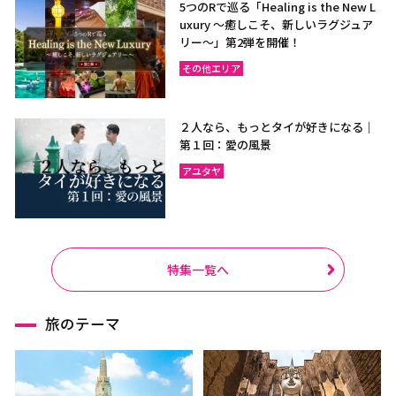
5つのRで巡る「Healing is the New L
uxury ～癒しこそ、新しいラグジュア
リー〜」第2弾を開催！
その他エリア
２人なら、もっとタイが好きになる｜
第１回：愛の風景
アユタヤ
特集一覧へ
旅のテーマ