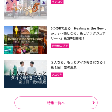
バンコク
5つのRで巡る「Healing is the New L
uxury ～癒しこそ、新しいラグジュア
リー〜」第2弾を開催！
その他エリア
２人なら、もっとタイが好きになる｜
第１回：愛の風景
アユタヤ
特集一覧へ