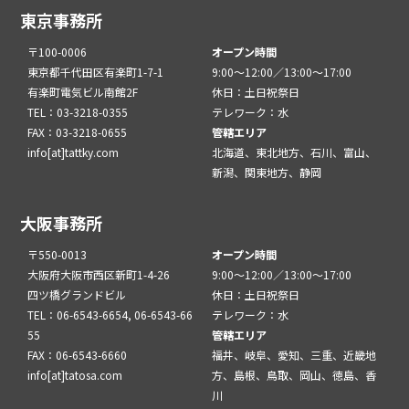
東京事務所
〒100-0006
オープン時間
東京都千代田区有楽町1-7-1
9:00～12:00／13:00～17:00
有楽町電気ビル南館2F
休日：土日祝祭日
TEL：03-3218-0355
テレワーク：水
FAX：03-3218-0655
管轄エリア
info[at]tattky.com
北海道、東北地方、石川、富山、
新潟、関東地方、静岡
大阪事務所
〒550-0013
オープン時間
大阪府大阪市西区新町1-4-26
9:00～12:00／13:00～17:00
四ツ橋グランドビル
休日：土日祝祭日
TEL：06-6543-6654, 06-6543-66
テレワーク：水
55
管轄エリア
FAX：06-6543-6660
福井、岐阜、愛知、三重、近畿地
info[at]tatosa.com
方、島根、鳥取、岡山、徳島、香
川