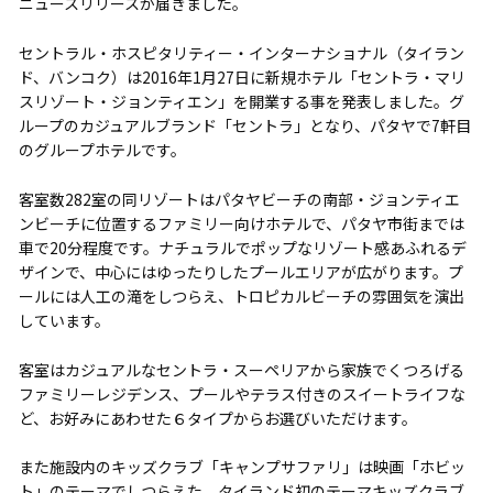
ニュースリリースが届きました。
セントラル・ホスピタリティー・インターナショナル（タイラン
ド、バンコク）は2016年1月27日に新規ホテル「セントラ・マリ
スリゾート・ジョンティエン」を開業する事を発表しました。グ
ループのカジュアルブランド「セントラ」となり、パタヤで7軒目
のグループホテルです。
客室数282室の同リゾートはパタヤビーチの南部・ジョンティエ
ンビーチに位置するファミリー向けホテルで、パタヤ市街までは
車で20分程度です。ナチュラルでポップなリゾート感あふれるデ
ザインで、中心にはゆったりしたプールエリアが広がります。プ
ールには人工の滝をしつらえ、トロピカルビーチの雰囲気を演出
しています。
客室はカジュアルなセントラ・スーペリアから家族でくつろげる
ファミリーレジデンス、プールやテラス付きのスイートライフな
ど、お好みにあわせた６タイプからお選びいただけます。
また施設内のキッズクラブ「キャンプサファリ」は映画「ホビッ
ト」のテーマでしつらえた、タイランド初のテーマキッズクラブ