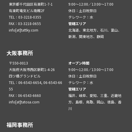
東京都千代田区有楽町1-7-1
9:00～12:00／13:00～17:00
有楽町電気ビル南館2F
休日：土日祝祭日
TEL：03-3218-0355
テレワーク：水
FAX：03-3218-0655
管轄エリア
info[at]tattky.com
北海道、東北地方、石川、富山、
新潟、関東地方、静岡
大阪事務所
〒550-0013
オープン時間
大阪府大阪市西区新町1-4-26
9:00～12:00／13:00～17:00
四ツ橋グランドビル
休日：土日祝祭日
TEL：06-6543-6654, 06-6543-66
テレワーク：水
55
管轄エリア
FAX：06-6543-6660
福井、岐阜、愛知、三重、近畿地
info[at]tatosa.com
方、島根、鳥取、岡山、徳島、香
川
福岡事務所