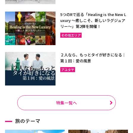
5つのRで巡る「Healing is the New L
uxury ～癒しこそ、新しいラグジュア
リー〜」第2弾を開催！
その他エリア
２人なら、もっとタイが好きになる｜
第１回：愛の風景
アユタヤ
特集一覧へ
旅のテーマ