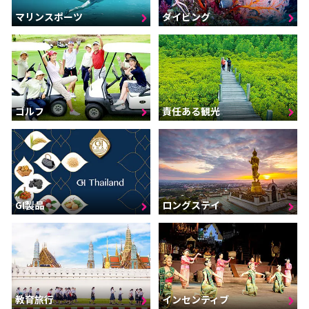
マリンスポーツ
ダイビング
ゴルフ
責任ある観光
GI製品
ロングステイ
インセンティブ
教育旅行