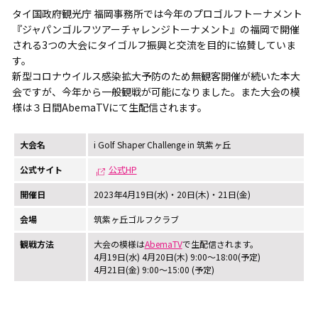
タイ国政府観光庁 福岡事務所では今年のプロゴルフトーナメント
『ジャパンゴルフツアーチャレンジトーナメント』の福岡で開催
される3つの大会にタイゴルフ振興と交流を目的に協賛していま
す。
新型コロナウイルス感染拡大予防のため無観客開催が続いた本大
会ですが、今年から一般観戦が可能になりました。また大会の模
様は３日間AbemaTVにて生配信されます。
大会名
i Golf Shaper Challenge in 筑紫ヶ丘
公式サイト
公式HP
開催日
2023年4月19日(水)・20日(木)・21日(金)
会場
筑紫ヶ丘ゴルフクラブ
観戦方法
大会の模様は
AbemaTV
で生配信されます。
4月19日(水) 4月20日(木) 9:00～18:00(予定)
4月21日(金) 9:00～15:00 (予定)