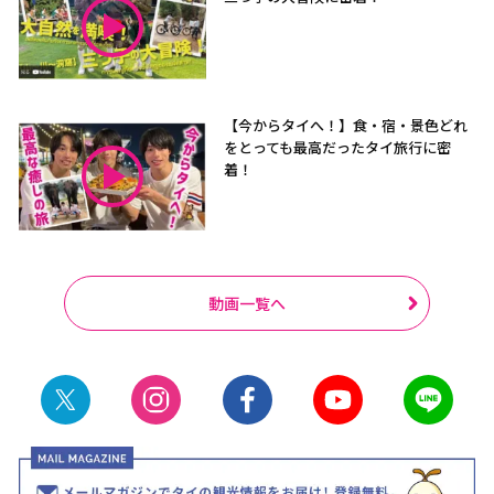
【今からタイへ！】食・宿・景色どれ
をとっても最高だったタイ旅行に密
着！
動画一覧へ