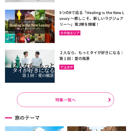
5つのRで巡る「Healing is the New L
uxury ～癒しこそ、新しいラグジュア
リー〜」第2弾を開催！
その他エリア
２人なら、もっとタイが好きになる｜
第１回：愛の風景
アユタヤ
特集一覧へ
旅のテーマ