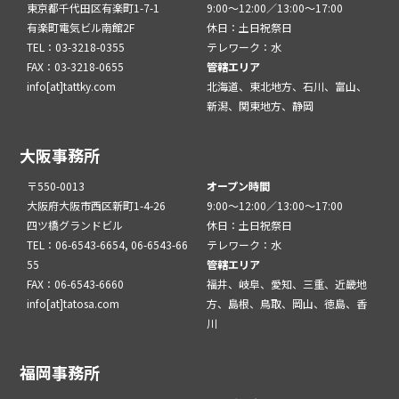
東京都千代田区有楽町1-7-1
9:00～12:00／13:00～17:00
有楽町電気ビル南館2F
休日：土日祝祭日
TEL：03-3218-0355
テレワーク：水
FAX：03-3218-0655
管轄エリア
info[at]tattky.com
北海道、東北地方、石川、富山、
新潟、関東地方、静岡
大阪事務所
〒550-0013
オープン時間
大阪府大阪市西区新町1-4-26
9:00～12:00／13:00～17:00
四ツ橋グランドビル
休日：土日祝祭日
TEL：06-6543-6654, 06-6543-66
テレワーク：水
55
管轄エリア
FAX：06-6543-6660
福井、岐阜、愛知、三重、近畿地
info[at]tatosa.com
方、島根、鳥取、岡山、徳島、香
川
福岡事務所