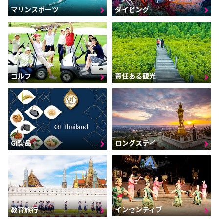
マリンスポーツ
ダイビング
ゴルフ
責任ある観光
GI製品
ロングステイ
インセンティブ
教育旅行