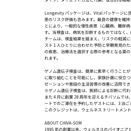
Longevity パッケージは、Vital パ
患のリスク評価も含みます。最良の健康を維持
とにより、一般的な慢性疾患（心臓病、糖尿病
す。当検査は、病気を診断するものではなく、
チームは、検査結果を踏まえ、リスクの軽減に
スト 1 人ひとりに合わせた予防と早期発見の
の疾患、治療法を選択する際の参考となる薬の
れます。
ゲノム遺伝子検査は、簡単に素早く行うことが
に取り組むことを可能にし、家族計画に役立つ
ゼーションや普段の生活習慣の改善に活用でき
※ゲノム遺伝子検査は、医師による診断に代わ
また 4 月に創業 28 周年を迎えるチバソム
ートでのご滞在を予約したゲストには、3 泊ごとに
このクレジットは、ウェルネス トリートメン
ABOUT CHIVA-SOM
1995 年の創業以来、ウェルネスのパイオニ