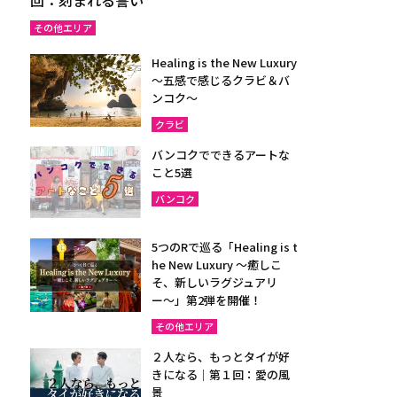
その他エリア
Healing is the New Luxury
～五感で感じるクラビ＆バ
ンコク～
クラビ
バンコクでできるアートな
こと5選
バンコク
5つのRで巡る「Healing is t
he New Luxury ～癒しこ
そ、新しいラグジュアリ
ー〜」第2弾を開催！
その他エリア
２人なら、もっとタイが好
きになる｜第１回：愛の風
景