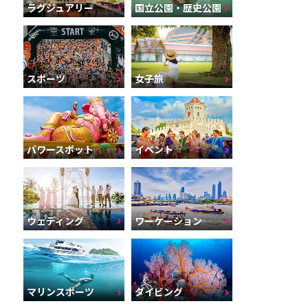
ラグジュアリー
国立公園・歴史公園
スポーツ
女子旅
パワースポット
イベント
ウェディング
ワーケーション
マリンスポーツ
ダイビング