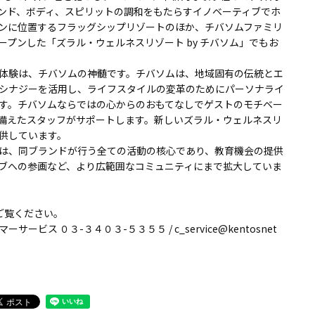
ンド、ボディ、スピリットの調和をもたらすイノベーティブでホ
ンに位置するフラッグシップリゾートのほか、チバソムファミリ
プンした「ズラル・ウェルネスリゾート by チバソム」でもお
体験は、チバソムの神髄です。チバソムは、地域固有の伝統とエ
シナジーを活用し、ライフスタイルの変革のためにパーソナライ
す。チバソムならではの心からのおもてなしでゲストのモチベー
備えたスタッフがサポートします。新しいズラル・ウェルネスリ
供しています。
は、同ブランドが行う全ての活動の核心であり、教育機会の提供
ブへの参画など、より広範囲なコミュニティにまで拡大していま
ご覧ください。
ス ０３-３４０３-５３５５ / c_service@kentosnet