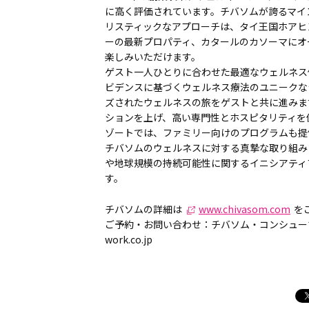
に高く評価されています。チバソムが誇るマイ
リスティックなアプローチは、タイ王国ホアヒ
ーの最新プロパティ、カタールのカソーマにオー
楽しみいただけます。
ゲスト一人ひとりに合わせた最適なウェルネス
ビデンスに基づくウェルネス療法のユニークな
ズされたウェルネスの旅をゲストと共に進みま
ションを上げ、高い専門性とホスピタリティを
ゾートでは、ファミリー向けのプログラムも提
チバソムのウェルネスに対する真摯な取り組み
や地球規模の持続可能性に関するイニシアティ
す。
チバソムの詳細は
www.chivasom.com
を
ご予約・お問い合わせ：チバソム・コンシューマーサービ
work.co.jp