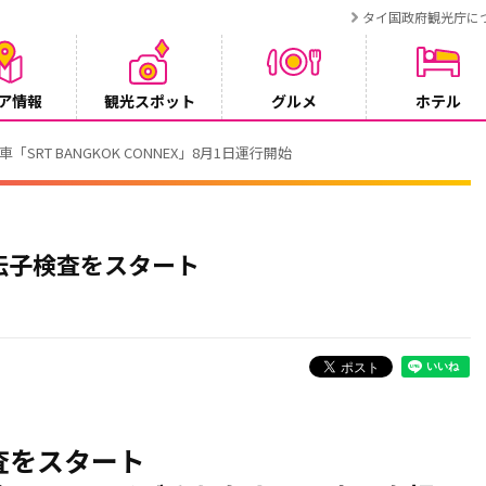
タイ国政府観光庁に
ア情報
観光スポット
グルメ
ホテル
【旅ログ】タイで見つけた、空よりも自由な僕ら～Huwei・Hiroya
6/07/30
伝子検査をスタート
査をスタート