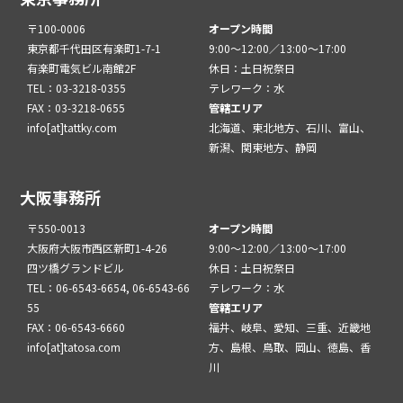
〒100-0006
オープン時間
東京都千代田区有楽町1-7-1
9:00～12:00／13:00～17:00
有楽町電気ビル南館2F
休日：土日祝祭日
TEL：03-3218-0355
テレワーク：水
FAX：03-3218-0655
管轄エリア
info[at]tattky.com
北海道、東北地方、石川、富山、
新潟、関東地方、静岡
大阪事務所
〒550-0013
オープン時間
大阪府大阪市西区新町1-4-26
9:00～12:00／13:00～17:00
四ツ橋グランドビル
休日：土日祝祭日
TEL：06-6543-6654, 06-6543-66
テレワーク：水
55
管轄エリア
FAX：06-6543-6660
福井、岐阜、愛知、三重、近畿地
info[at]tatosa.com
方、島根、鳥取、岡山、徳島、香
川