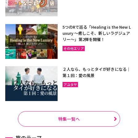
5つのRで巡る「Healing is the New L
uxury ～癒しこそ、新しいラグジュア
リー〜」第2弾を開催！
その他エリア
２人なら、もっとタイが好きになる｜
第１回：愛の風景
アユタヤ
特集一覧へ
旅のテーマ