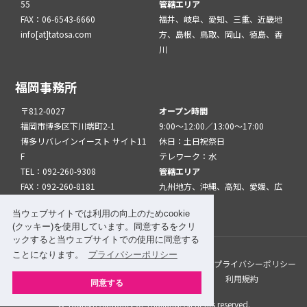
55
管轄エリア
FAX：06-6543-6660
福井、岐阜、愛知、三重、近畿地
info[at]tatosa.com
方、島根、鳥取、岡山、徳島、香
川
福岡事務所
〒812-0027
オープン時間
福岡市博多区下川端町2-1
9:00～12:00／13:00～17:00
博多リバレインイースト サイト11
休日：土日祝祭日
F
テレワーク：水
TEL：092-260-9308
管轄エリア
FAX：092-260-8181
九州地方、沖縄、高知、愛媛、広
info[at]tatfuk.com
島、山口
当ウェブサイトでは利用の向上のためcookie
(クッキー)を使用しています。同意するをクリ
ックすると当ウェブサイトでの使用に同意する
ことになります。
プライバシーポリシー
このサイトについて
メルマガ登録
リンク
プライバシーポリシー
サイトマップ
関係機関・団体について
利用規約
同意する
© Tourism Authority of Thailand. All rights reserved.