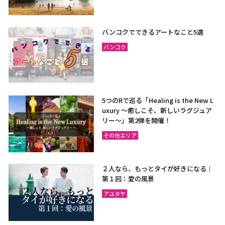
バンコクでできるアートなこと5選
バンコク
5つのRで巡る「Healing is the New L
uxury ～癒しこそ、新しいラグジュア
リー〜」第2弾を開催！
その他エリア
２人なら、もっとタイが好きになる｜
第１回：愛の風景
アユタヤ